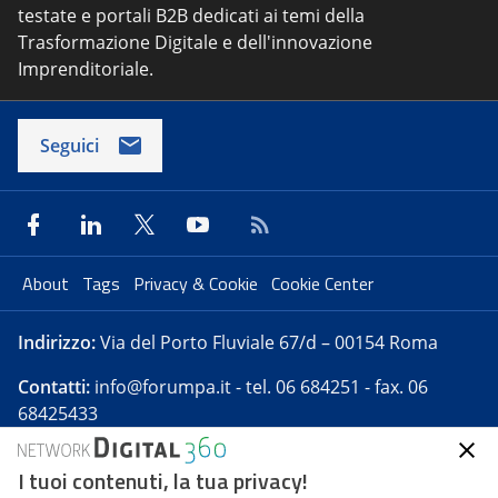
testate e portali B2B dedicati ai temi della
Trasformazione Digitale e dell'innovazione
Imprenditoriale.
Seguici
About
Tags
Privacy & Cookie
Cookie Center
Indirizzo:
Via del Porto Fluviale 67/d – 00154 Roma
Contatti:
info@forumpa.it
- tel. 06 684251 - fax. 06
68425433
I tuoi contenuti, la tua privacy!
Forumpa.it
è una pubblicazione telematica iscritta