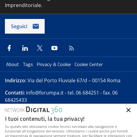
Imprenditoriale.
Seguici
About
Tags
Privacy & Cookie
Cookie Center
Indirizzo:
Via del Porto Fluviale 67/d – 00154 Roma
Contatti:
info@forumpa.it
- tel. 06 684251 - fax. 06
68425433
I tuoi contenuti, la tua privacy!
Forumpa.it
è una pubblicazione telematica iscritta
presso Registro della stampa del Tribunale di Roma -
Su questo sito utilizziamo cookie tecnici necessari alla navigazione e
funzionali all’erogazione del servizio. Utilizziamo i cookie anche per fornirti
Reg. n. 182 del 2 maggio 2008 - Direttore resp. Michela
un’esperienza di navigazione sempre migliore, per facilitare le interazioni con