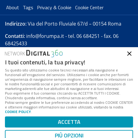
About
Tags
Privacy & Cookie
Cookie Center
Indirizzo:
Via del Porto Fluviale 67/d – 00154 Roma
Contatti:
info@forumpa.it
- tel. 06 684251 - fax. 06
68425433
I tuoi contenuti, la tua privacy!
Forumpa.it
è una pubblicazione telematica iscritta
presso Registro della stampa del Tribunale di Roma -
Su questo sito utilizziamo cookie tecnici necessari alla navigazione e
funzionali all’erogazione del servizio. Utilizziamo i cookie anche per fornirti
Reg. n. 182 del 2 maggio 2008 - Direttore resp. Michela
un’esperienza di navigazione sempre migliore, per facilitare le interazioni con
Stentella
le nostre funzionalità social e per consentirti di ricevere comunicazioni di
marketing aderenti alle tue abitudini di navigazione e ai tuoi interessi.
FPA s.r.l. è società soggetta a Direzione e
Puoi esprimere il tuo consenso cliccando su ACCETTA TUTTI I COOKIE.
Coordinamento da parte di Digital360 S.p.A. - FPA s.r.l.
Chiudendo questa informativa, continui senza accettare.
Potrai sempre gestire le tue preferenze accedendo al nostro COOKIE CENTER
è un'azienda certificata per il sistema di management
e ottenere maggiori informazioni sui cookie utilizzati, visitando la nostra
COOKIE POLICY
.
di qualità SQS (ISO 9001)
Codice Fiscale/Partita IVA n. 10693191008 - R.E.A. Roma
ACCETTA
n. 1249791. ISP AWS
PIÙ OPZIONI
Mappa del sito