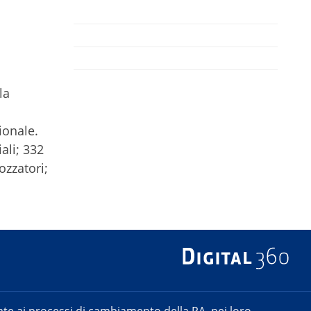
la
a
ionale.
ali; 332
ozzatori;