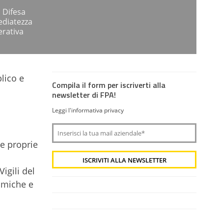
a Difesa
ediatezza
erativa
lico e
Compila il form per iscriverti alla
newsletter di FPA!
Leggi l'informativa privacy
i
le proprie
igili del
nomiche e