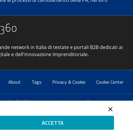
e ai processi di cambiamento della PA, nei loro
ande network in Italia di testate e portali B2B dedicati ai
itale e dell'innovazione Imprenditoriale.
About
Tags
Privacy & Cookie
Cookie Center
atti:
info@forumpa.it
- tel. 06 684251 - fax. 06 68425433
2 del 2 maggio 2008 - Direttore resp. Michela Stentella
ACCETTA
tificata per il sistema di management di qualità SQS (ISO