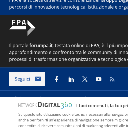
FPA
è la società di servizi e consulenza del
Gruppo Digit
percorsi di innovazione tecnologica, istituzionale e orga
Il portale
forumpa.it
, testata online di
FPA
, è il più imp
approfondimento e confronto tra le community di inno
processi di trasformazione organizzativa e tecnologica d
Seguici
Indirizzo:
Via del Porto Fluviale 67/d – 00154 Roma
I tuoi contenuti, la tua pr
Su questo sito utilizziamo cookie tecnici necessari alla navigazion
Forumpa.it
è una pubblicazione telematica iscritta pre
anche per fornirti un’esperienza di navigazione sempre migliore, p
FPA s.r.l. è società soggetta a Direzione e Coordinament
consentirti di ricevere comunicazioni di marketing aderenti alle tu