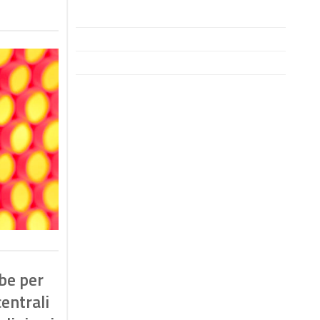
be per
entrali