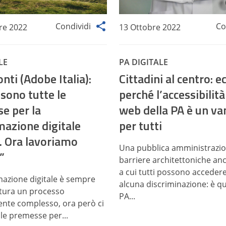
Condividi
Co
re 2022
13 Ottobre 2022
LE
PA DIGITALE
nti (Adobe Italia):
Cittadini al centro: e
 sono tutte le
perché l’accessibilità 
e per la
web della PA è un va
mazione digitale
per tutti
A. Ora lavoriamo
Una pubblica amministrazi
”
barriere architettoniche anc
a cui tutti possono acceder
mazione digitale è sempre
alcuna discriminazione: è qu
tura un processo
PA...
nte complesso, ora però ci
 le premesse per...