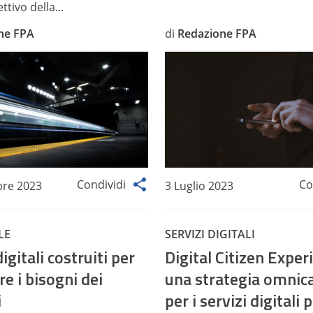
ttivo della...
ne FPA
di
Redazione FPA
Condividi
Co
bre 2023
3 Luglio 2023
LE
SERVIZI DIGITALI
digitali costruiti per
Digital Citizen Exper
re i bisogni dei
una strategia omnic
i
per i servizi digitali 