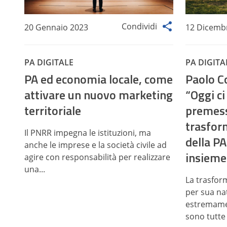
Condividi
20 Gennaio 2023
12 Dicemb
PA DIGITALE
PA DIGITA
PA ed economia locale, come
Paolo Co
attivare un nuovo marketing
“Oggi ci
territoriale
premess
trasfor
Il PNRR impegna le istituzioni, ma
della P
anche le imprese e la società civile ad
insieme
agire con responsabilità per realizzare
una...
La trasfor
per sua na
estremame
sono tutte