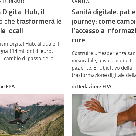
E TURISMO
SANITÀ
Digital Hub, il
Sanità digitale, pati
o che trasformerà le
journey: come cambi
e locali
l’accesso a informazi
cure
ism Digital Hub, al quale il
na 114 milioni di euro,
Costruire un’esperienza san
il cambio di passo della...
misurabile, olistica e one to
paziente. È l’obiettivo della
trasformazione digitale della
ne FPA
di
Redazione FPA