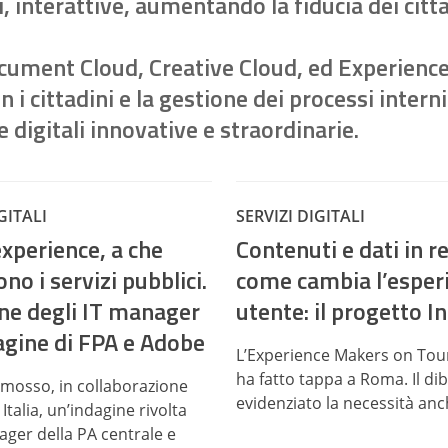
li, interattive, aumentando la fiducia dei citt
ument Cloud, Creative Cloud, ed Experience
i cittadini e la gestione dei processi interni
digitali innovative e straordinarie.
GITALI
SERVIZI DIGITALI
experience, a che
Contenuti e dati in r
no i servizi pubblici.
come cambia l’esper
one degli IT manager
utente: il progetto In
agine di FPA e Adobe
L’Experience Makers on Tou
ha fatto tappa a Roma. Il dib
mosso, in collaborazione
evidenziato la necessità anche
talia, un’indagine rivolta
ager della PA centrale e