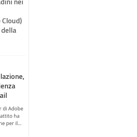
adini nei
 Cloud)
 della
elazione,
ienza
ail
r di Adobe
attito ha
 per il...