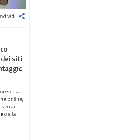
ndividi
cco
dei siti
ntaggio
one senza
he online,
e senza
esta la