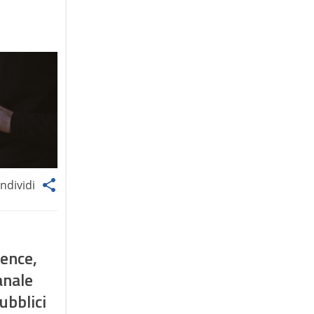
ndividi
ience,
anale
pubblici