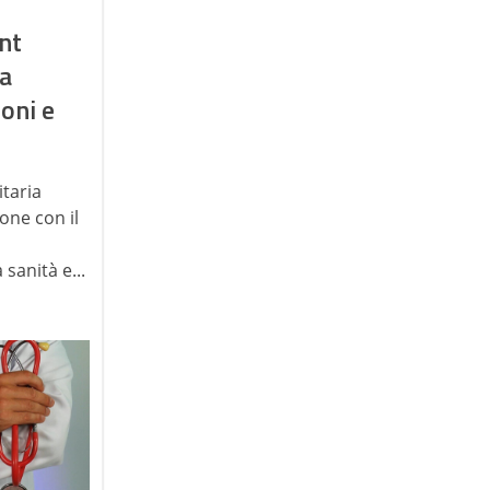
ent
a
oni e
itaria
 one con il
 sanità e...