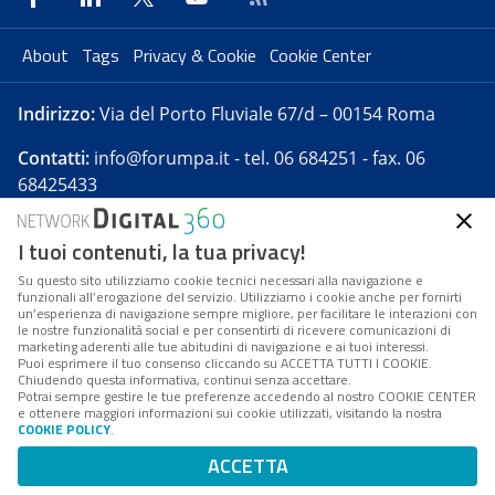
About
Tags
Privacy & Cookie
Cookie Center
Indirizzo:
Via del Porto Fluviale 67/d – 00154 Roma
Contatti:
info@forumpa.it
- tel. 06 684251 - fax. 06
68425433
I tuoi contenuti, la tua privacy!
Forumpa.it
è una pubblicazione telematica iscritta
presso Registro della stampa del Tribunale di Roma -
Su questo sito utilizziamo cookie tecnici necessari alla navigazione e
funzionali all’erogazione del servizio. Utilizziamo i cookie anche per fornirti
Reg. n. 182 del 2 maggio 2008 - Direttore resp. Michela
un’esperienza di navigazione sempre migliore, per facilitare le interazioni con
Stentella
le nostre funzionalità social e per consentirti di ricevere comunicazioni di
marketing aderenti alle tue abitudini di navigazione e ai tuoi interessi.
FPA s.r.l. è società soggetta a Direzione e
Puoi esprimere il tuo consenso cliccando su ACCETTA TUTTI I COOKIE.
Coordinamento da parte di Digital360 S.p.A. - FPA s.r.l.
Chiudendo questa informativa, continui senza accettare.
Potrai sempre gestire le tue preferenze accedendo al nostro COOKIE CENTER
è un'azienda certificata per il sistema di management
e ottenere maggiori informazioni sui cookie utilizzati, visitando la nostra
COOKIE POLICY
.
di qualità SQS (ISO 9001)
Codice Fiscale/Partita IVA n. 10693191008 - R.E.A. Roma
ACCETTA
n. 1249791. ISP AWS