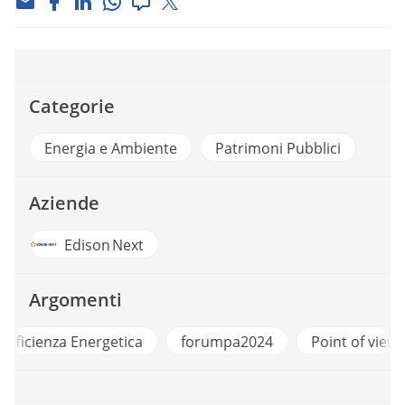
Categorie
Energia e Ambiente
Patrimoni Pubblici
Aziende
Edison Next
Argomenti
a
forumpa2024
Point of view 2024
Smart Citi