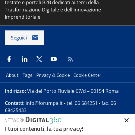
testate e portali B2B dedicati ai temi della
Trasformazione Digitale e dell'innovazione
Imprenditoriale.
Seguici
About
Tags
Privacy & Cookie
Cookie Center
Indirizzo:
Via del Porto Fluviale 67/d – 00154 Roma
Contatti:
info@forumpa.it
- tel. 06 684251 - fax. 06
68425433
I tuoi contenuti, la tua privacy!
Forumpa.it
è una pubblicazione telematica iscritta
presso Registro della stampa del Tribunale di Roma -