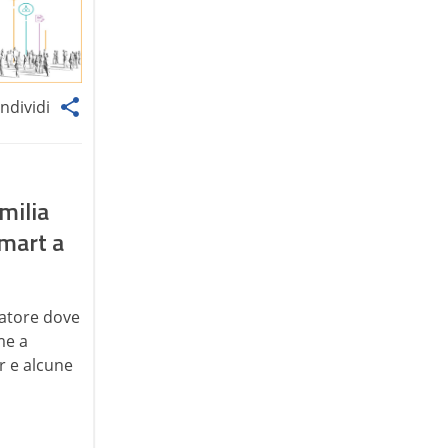
ndividi
milia
smart a
batore dove
me a
r e alcune