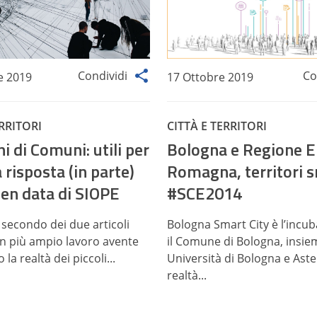
Condividi
Co
e 2019
17 Ottobre 2019
ERRITORI
CITTÀ E TERRITORI
i di Comuni: utili per
Bologna e Regione E
 risposta (in parte)
Romagna, territori 
pen data di SIOPE
#SCE2014
 secondo dei due articoli
Bologna Smart City è l’incu
 un più ampio lavoro avente
il Comune di Bologna, insie
la realtà dei piccoli...
Università di Bologna e Aste
realtà...