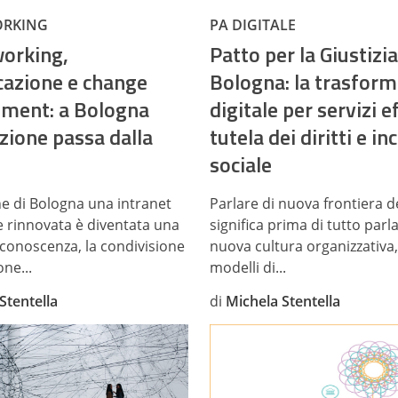
ORKING
PA DIGITALE
orking,
Patto per la Giustizia
azione e change
Bologna: la trasfor
ment: a Bologna
digitale per servizi ef
zione passa dalla
tutela dei diritti e in
t
sociale
 di Bologna una intranet
Parlare di nuova frontiera de
 rinnovata è diventata una
significa prima di tutto parl
 conoscenza, la condivisione
nuova cultura organizzativa,
one...
modelli di...
Stentella
di
Michela Stentella