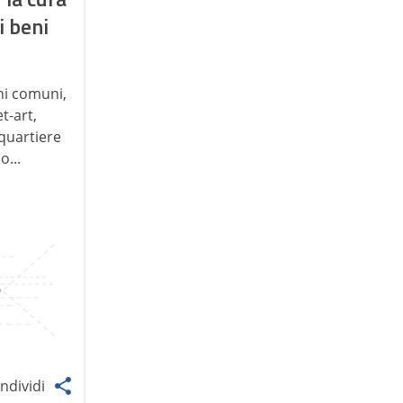
i beni
ni comuni,
et-art,
quartiere
...
ndividi