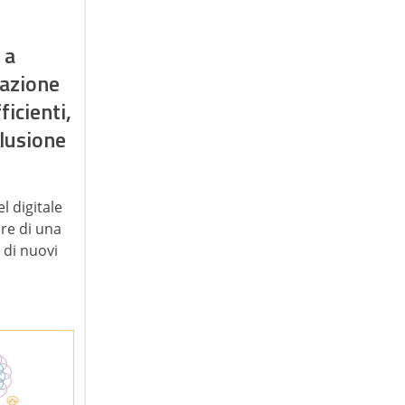
 a
mazione
ficienti,
clusione
l digitale
are di una
 di nuovi