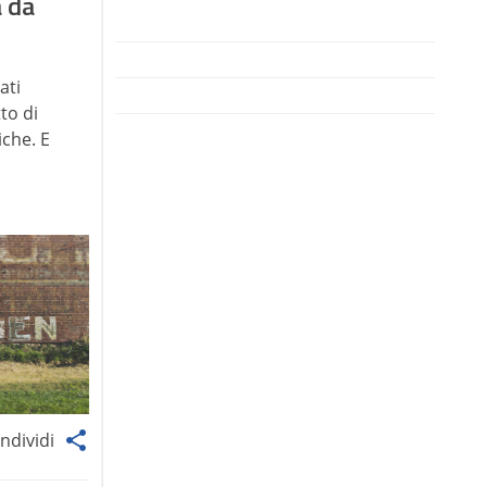
 da
ati
to di
iche. E
ndividi