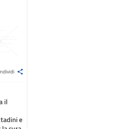
ndividi
 il
ttadini e
la cura