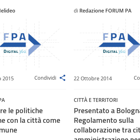
Melideo
di
Redazione FORUM PA
Condividi
Co
o 2015
22 Ottobre 2014
PA
CITTÀ E TERRITORI
e le politiche
Presentato a Bologna
e con la città come
Regolamento sulla
omune
collaborazione tra ci
amministrazione per 