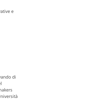
ative e
vando di
el
-makers
niversità