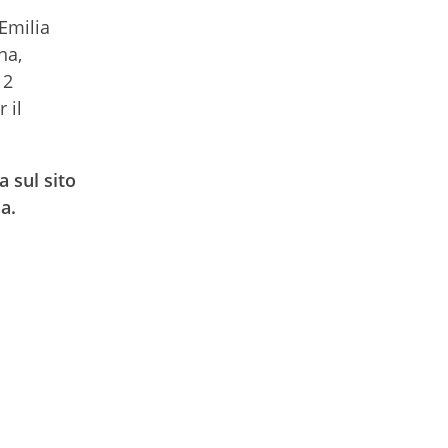
 Emilia
na,
 2
 il
a sul sito
a.