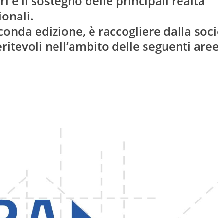
i e il sostegno delle principali realtà
ionali.
conda edizione, è raccogliere dalla soc
eritevoli nell’ambito delle seguenti are