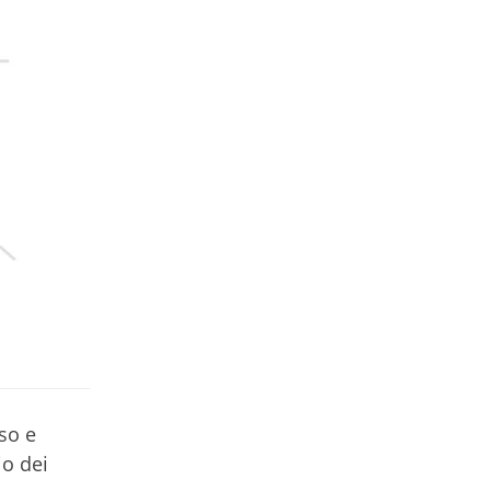
so e
io dei