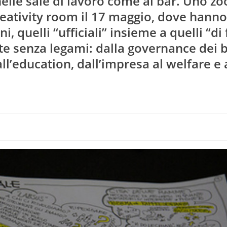
 nelle sale di lavoro come al bar. Uno z
creativity room il 17 maggio, dove hanno
ni, quelli “ufficiali” insieme a quelli “di 
te senza legami: dalla governance dei 
ll’education, dall’impresa al welfare e 