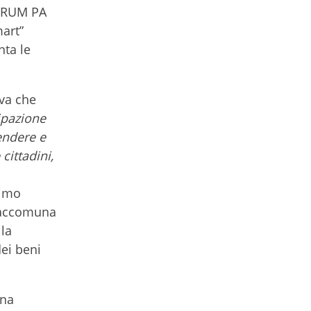
FORUM PA
mart”
nta le
eva che
ipazione
tendere e
cittadini,
rimo
i accomuna
lla
ei beni
una