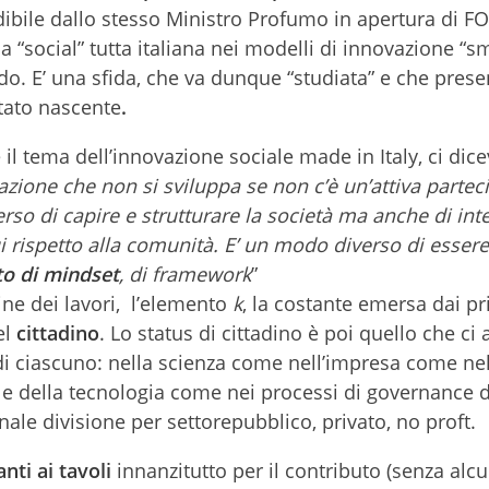
ibile dallo stesso Ministro Profumo in apertura di 
 “social” tutta italiana nei modelli di innovazione “s
o. E’ una sfida, che va dunque “studiata” e che prese
stato nascente
.
 il tema dell’innovazione sociale made in Italy, ci dic
vazione che non si sviluppa se non c’è un’attiva partec
erso di capire e strutturare la società ma anche di in
i rispetto alla comunità. E’ un modo diverso di essere 
o di mindset
, di framework
”
ne dei lavori, l’elemento
k
, la costante emersa dai p
el
cittadino
. Lo status di cittadino è poi quello che c
e di ciascuno: nella scienza come nell’impresa come ne
e della tecnologia come nei processi di governance d
nale divisione per settorepubblico, privato, no proft.
nti ai tavoli
innanzitutto per il contributo (senza alc