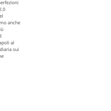
perfezioni
2.0
el
ziamo anche
iù
d
poli al
diaria sui
he