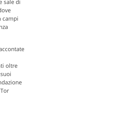
e sale di
 dove
in campi
anza
raccontate
i oltre
 suoi
ondazione
 Tor