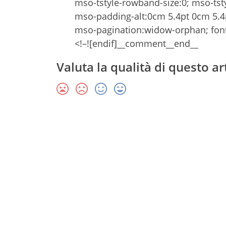
mso-tstyle-rowband-size:0; mso-tsty
mso-padding-alt:0cm 5.4pt 0cm 5.
mso-pagination:widow-orphan; font
<!–![endif]__comment__end__
Valuta la qualità di questo ar