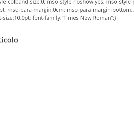
le-colband-size:0; mso-style-noshow:yes; mso-style-p
4pt; mso-para-margin:0cm; mso-para-margin-bottom:.
-size:10.0pt; font-family:”Times New Roman”;}
ticolo