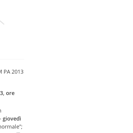
M PA 2013
3, ore
m
 –
giovedì
normale”;