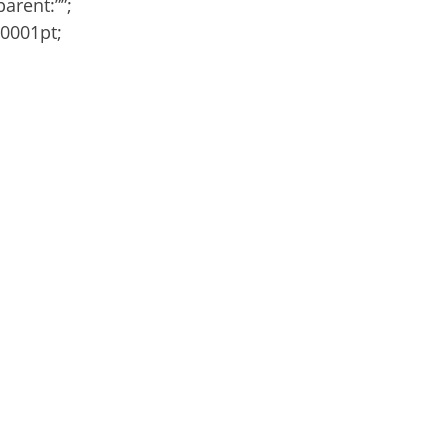
arent:””;
0001pt;