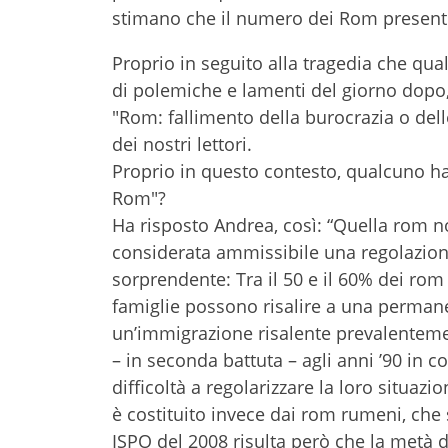
stimano che il numero dei Rom presenti in
Proprio in seguito alla tragedia che qu
di polemiche e lamenti del giorno dopo,
"Rom: fallimento della burocrazia o delle
dei nostri lettori.
Proprio in questo contesto, qualcuno h
Rom"?
Ha risposto Andrea, così: “Quella rom n
considerata ammissibile una regolazione
sorprendente: Tra il 50 e il 60% dei rom e
famiglie possono risalire a una permanen
un’immigrazione risalente prevalentement
– in seconda battuta – agli anni ’90 in 
difficoltà a regolarizzare la loro situaz
è costituito invece dai rom rumeni, che s
ISPO del 2008 risulta però che la metà de