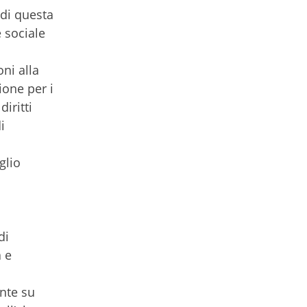
 di questa
e sociale
ni alla
ione per i
iritti
i
glio
di
a e
ente su