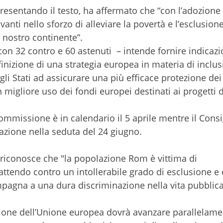
 presentando il testo, ha affermato che “con l’adozione
anti nello sforzo di alleviare la povertà e l’esclusion
 nostro continente”.
con 32 contro e 60 astenuti – intende fornire indicazio
nizione di una strategia europea in materia di inclus
i Stati ad assicurare una più efficace protezione dei d
igliore uso dei fondi europei destinati ai progetti d
mmissione è in calendario il 5 aprile mentre il Consi
zione nella seduta del 24 giugno.
riconosce che "la popolazione Rom è vittima di
ttendo contro un intollerabile grado di esclusione e 
ompagna a una dura discriminazione nella vita pubblic
’azione dell’Unione europea dovrà avanzare parallelam