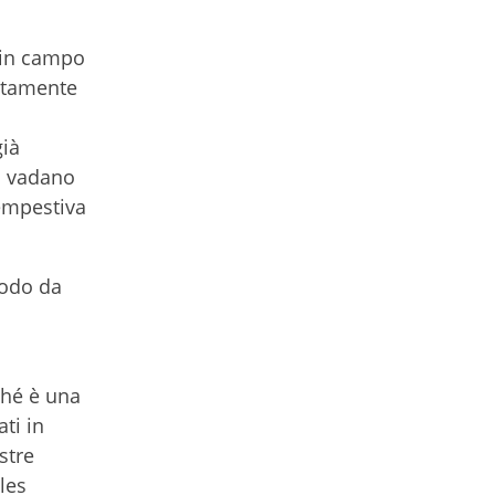
e in campo
lutamente
già
ei vadano
tempestiva
modo da
ché è una
ti in
stre
les