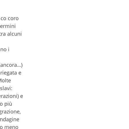
ico coro
termini
tra alcuni
no i
 (ancora…)
riegata e
Molte
slavi:
razioni) e
no più
grazione,
’indagine
ano meno