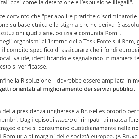
tali cosi come la detenzione e l’espulsione illegali".
ice convinto che "per abolire pratiche discriminatori
ione su base etnica e lo stigma che ne deriva, è asso
 istituzioni giudiziarie, polizia e comunità Rom".
egli organismi all’interno della Task Force sui Rom, 
 il compito specifico di assicurare che i fondi europ
 locali valide, identificando e segnalando in maniera 
esto si verificasse.
 infine la Risoluzione – dovrebbe essere ampliata in 
etti orientati al miglioramento dei servizi pubblici
.
tà della presidenza ungherese a Bruxelles proprio per
 membri. Dagli episodi
macro
di rimpatri di massa forza
 tragedie che si consumano quotidianamente nelle no
ei Rom urla ai margini delle società europee. (A Bruxel