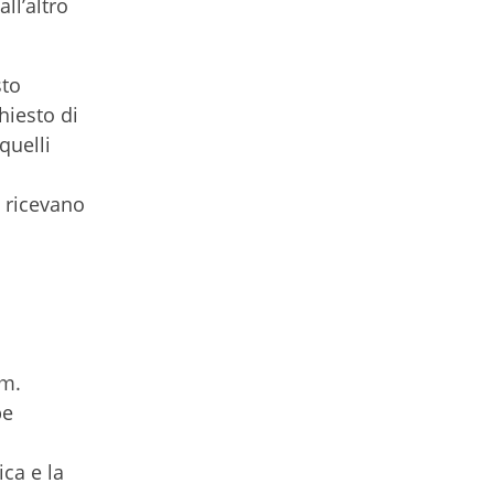
ll’altro
sto
hiesto di
quelli
 ricevano
om.
be
ica e la