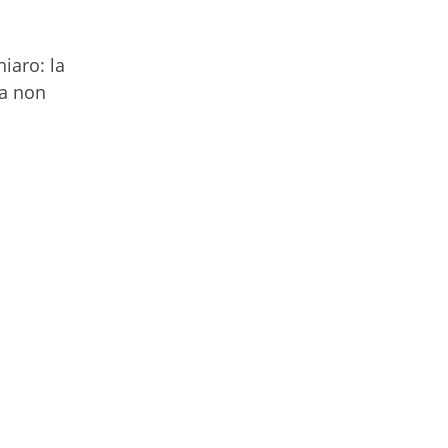
iaro: la
pa non