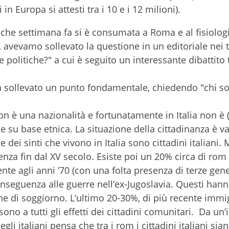
 Europa si attesti tra i 10 e i 12 milioni).
alche settimana fa si è consumata a Roma e al fisiolog
 avevamo sollevato la questione in un editoriale nei 
 politiche?" a cui è seguito un interessante dibattito 
a sollevato un punto fondamentale, chiedendo "chi so
on è una nazionalità e fortunatamente in Italia non è
 su base etnica. La situazione della cittadinanza è va
 dei sinti che vivono in Italia sono cittadini italiani. 
za fin dal XV secolo. Esiste poi un 20% circa di rom 
e agli anni ’70 (con una folta presenza di terze gene
conseguenza alle guerre nell’ex-Jugoslavia. Questi han
ione di soggiorno. L’ultimo 20-30%, di più recente immi
ono a tutti gli effetti dei cittadini comunitari. Da un
gli italiani pensa che tra i rom i cittadini italiani si