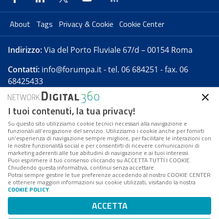
About
Tags
Privacy & Cookie
Cookie Center
Indirizzo:
Via del Porto Fluviale 67/d – 00154 Roma
Contatti:
info@forumpa.it
- tel. 06 684251 - fax. 06
68425433
I tuoi contenuti, la tua privacy!
Forumpa.it
è una pubblicazione telematica iscritta
presso Registro della stampa del Tribunale di Roma -
Su questo sito utilizziamo cookie tecnici necessari alla navigazione e
funzionali all’erogazione del servizio. Utilizziamo i cookie anche per fornirti
Reg. n. 182 del 2 maggio 2008 - Direttore resp. Michela
un’esperienza di navigazione sempre migliore, per facilitare le interazioni con
Stentella
le nostre funzionalità social e per consentirti di ricevere comunicazioni di
marketing aderenti alle tue abitudini di navigazione e ai tuoi interessi.
FPA s.r.l. è società soggetta a Direzione e
Puoi esprimere il tuo consenso cliccando su ACCETTA TUTTI I COOKIE.
Coordinamento da parte di Digital360 S.p.A. - FPA s.r.l.
Chiudendo questa informativa, continui senza accettare.
Potrai sempre gestire le tue preferenze accedendo al nostro COOKIE CENTER
è un'azienda certificata per il sistema di management
e ottenere maggiori informazioni sui cookie utilizzati, visitando la nostra
COOKIE POLICY
.
di qualità SQS (ISO 9001)
Codice Fiscale/Partita IVA n. 10693191008 - R.E.A. Roma
ACCETTA
n. 1249791. ISP AWS