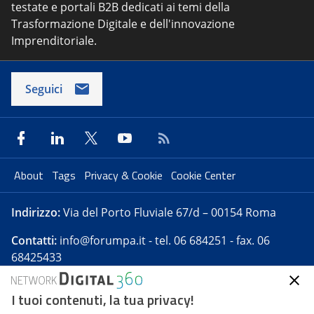
testate e portali B2B dedicati ai temi della
Trasformazione Digitale e dell'innovazione
Imprenditoriale.
Seguici
About
Tags
Privacy & Cookie
Cookie Center
Indirizzo:
Via del Porto Fluviale 67/d – 00154 Roma
Contatti:
info@forumpa.it
- tel. 06 684251 - fax. 06
68425433
I tuoi contenuti, la tua privacy!
Forumpa.it
è una pubblicazione telematica iscritta