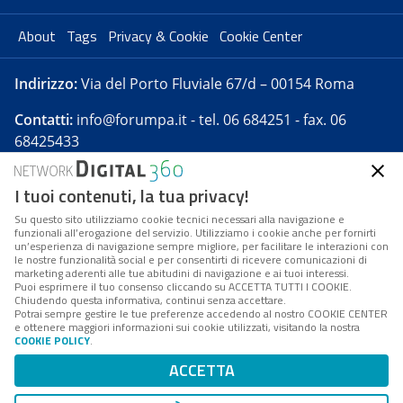
About
Tags
Privacy & Cookie
Cookie Center
Indirizzo:
Via del Porto Fluviale 67/d – 00154 Roma
Contatti:
info@forumpa.it
- tel. 06 684251 - fax. 06
68425433
I tuoi contenuti, la tua privacy!
Forumpa.it
è una pubblicazione telematica iscritta
presso Registro della stampa del Tribunale di Roma -
Su questo sito utilizziamo cookie tecnici necessari alla navigazione e
funzionali all’erogazione del servizio. Utilizziamo i cookie anche per fornirti
Reg. n. 182 del 2 maggio 2008 - Direttore resp. Michela
un’esperienza di navigazione sempre migliore, per facilitare le interazioni con
Stentella
le nostre funzionalità social e per consentirti di ricevere comunicazioni di
marketing aderenti alle tue abitudini di navigazione e ai tuoi interessi.
FPA s.r.l. è società soggetta a Direzione e
Puoi esprimere il tuo consenso cliccando su ACCETTA TUTTI I COOKIE.
Coordinamento da parte di Digital360 S.p.A. - FPA s.r.l.
Chiudendo questa informativa, continui senza accettare.
Potrai sempre gestire le tue preferenze accedendo al nostro COOKIE CENTER
è un'azienda certificata per il sistema di management
e ottenere maggiori informazioni sui cookie utilizzati, visitando la nostra
COOKIE POLICY
.
di qualità SQS (ISO 9001)
Codice Fiscale/Partita IVA n. 10693191008 - R.E.A. Roma
ACCETTA
n. 1249791. ISP AWS