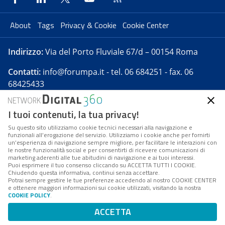
About
Tags
Privacy & Cookie
Cookie Center
Indirizzo:
Via del Porto Fluviale 67/d – 00154 Roma
Contatti:
info@forumpa.it
- tel. 06 684251 - fax. 06
68425433
I tuoi contenuti, la tua privacy!
Forumpa.it
è una pubblicazione telematica iscritta
presso Registro della stampa del Tribunale di Roma -
Su questo sito utilizziamo cookie tecnici necessari alla navigazione e
funzionali all’erogazione del servizio. Utilizziamo i cookie anche per fornirti
Reg. n. 182 del 2 maggio 2008 - Direttore resp. Michela
un’esperienza di navigazione sempre migliore, per facilitare le interazioni con
Stentella
le nostre funzionalità social e per consentirti di ricevere comunicazioni di
marketing aderenti alle tue abitudini di navigazione e ai tuoi interessi.
FPA s.r.l. è società soggetta a Direzione e
Puoi esprimere il tuo consenso cliccando su ACCETTA TUTTI I COOKIE.
Coordinamento da parte di Digital360 S.p.A. - FPA s.r.l.
Chiudendo questa informativa, continui senza accettare.
Potrai sempre gestire le tue preferenze accedendo al nostro COOKIE CENTER
è un'azienda certificata per il sistema di management
e ottenere maggiori informazioni sui cookie utilizzati, visitando la nostra
COOKIE POLICY
.
di qualità SQS (ISO 9001)
Codice Fiscale/Partita IVA n. 10693191008 - R.E.A. Roma
ACCETTA
n. 1249791. ISP AWS