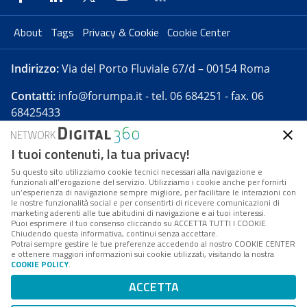
About
Tags
Privacy & Cookie
Cookie Center
Indirizzo:
Via del Porto Fluviale 67/d – 00154 Roma
Contatti:
info@forumpa.it
- tel. 06 684251 - fax. 06
68425433
I tuoi contenuti, la tua privacy!
Forumpa.it
è una pubblicazione telematica iscritta
presso Registro della stampa del Tribunale di Roma -
Su questo sito utilizziamo cookie tecnici necessari alla navigazione e
funzionali all’erogazione del servizio. Utilizziamo i cookie anche per fornirti
Reg. n. 182 del 2 maggio 2008 - Direttore resp. Michela
un’esperienza di navigazione sempre migliore, per facilitare le interazioni con
Stentella
le nostre funzionalità social e per consentirti di ricevere comunicazioni di
marketing aderenti alle tue abitudini di navigazione e ai tuoi interessi.
FPA s.r.l. è società soggetta a Direzione e
Puoi esprimere il tuo consenso cliccando su ACCETTA TUTTI I COOKIE.
Coordinamento da parte di Digital360 S.p.A. - FPA s.r.l.
Chiudendo questa informativa, continui senza accettare.
Potrai sempre gestire le tue preferenze accedendo al nostro COOKIE CENTER
è un'azienda certificata per il sistema di management
e ottenere maggiori informazioni sui cookie utilizzati, visitando la nostra
COOKIE POLICY
.
di qualità SQS (ISO 9001)
Codice Fiscale/Partita IVA n. 10693191008 - R.E.A. Roma
ACCETTA
n. 1249791. ISP AWS