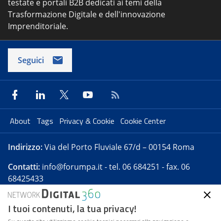
testate e portali B2B dedicati ai temi della
Trasformazione Digitale e dell'innovazione
Imprenditoriale.
Seguici
About
Tags
Privacy & Cookie
Cookie Center
Indirizzo:
Via del Porto Fluviale 67/d – 00154 Roma
Contatti:
info@forumpa.it
- tel. 06 684251 - fax. 06
68425433
I tuoi contenuti, la tua privacy!
Forumpa.it
è una pubblicazione telematica iscritta
presso Registro della stampa del Tribunale di Roma -