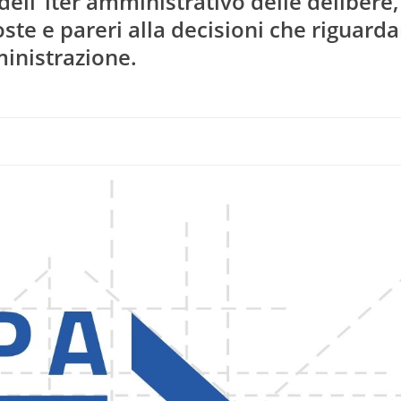
 dell"iter amministrativo delle delibere,
oste e pareri alla decisioni che riguarda
mministrazione.