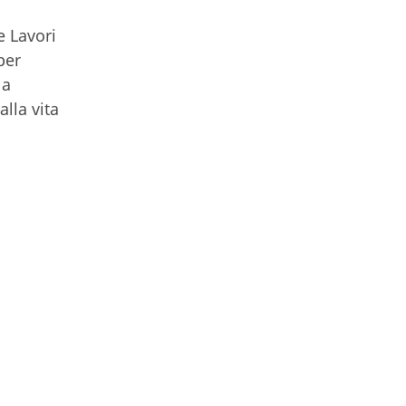
e Lavori
per
la
alla vita