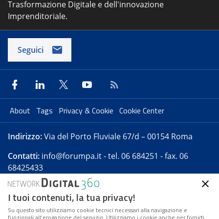
Trasformazione Digitale e dell'innovazione
Imprenditoriale.
Seguici
About
Tags
Privacy & Cookie
Cookie Center
Indirizzo:
Via del Porto Fluviale 67/d – 00154 Roma
Contatti:
info@forumpa.it
- tel. 06 684251 - fax. 06
68425433
I tuoi contenuti, la tua privacy!
Forumpa.it
è una pubblicazione telematica iscritta
presso Registro della stampa del Tribunale di Roma -
Su questo sito utilizziamo cookie tecnici necessari alla navigazione e
funzionali all’erogazione del servizio. Utilizziamo i cookie anche per fornirti
Reg. n. 182 del 2 maggio 2008 - Direttore resp. Michela