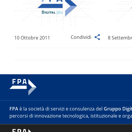
Condividi
10 Ottobre 2011
8 Settemb
FPA
è la società di servizi e consulenza del
Gruppo Digit
percorsi di innovazione tecnologica, istituzionale e orga