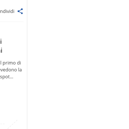
ndividi
i
i
l primo di
revedono la
spot...