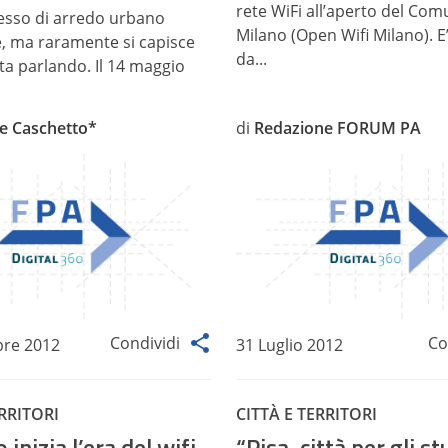
rete WiFi all’aperto del Com
pesso di arredo urbano
Milano (Open Wifi Milano). 
te, ma raramente si capisce
da...
sta parlando. Il 14 maggio
re Caschetto*
di
Redazione FORUM PA
Condividi
Co
bre 2012
31 Luglio 2012
ERRITORI
CITTÀ E TERRITORI
 inizia l’era del wifi
“Pisa, città per gli st