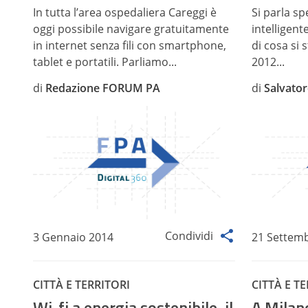
In tutta l’area ospedaliera Careggi è
Si parla s
oggi possibile navigare gratuitamente
intelligen
in internet senza fili con smartphone,
di cosa si 
tablet e portatili. Parliamo...
2012...
di
Redazione FORUM PA
di
Salvato
Condividi
3 Gennaio 2014
21 Settem
CITTÀ E TERRITORI
CITTÀ E T
Wi-fi a energia sostenibile, il
A Milano