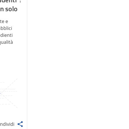
on solo
te e
bblici
dienti
qualità
ndividi