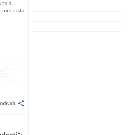
une di
E’ composta
ndividi
udenti”: