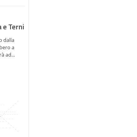
a e Terni
o dalla
ibero a
rà ad...