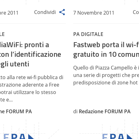
Condividi
Co
re 2011
7 Novembre 2011
LE
PA DIGITALE
liaWiFi: pronti a
Fastweb porta il wi-f
con l’identificazione
gratuito in 10 comun
gli utenti
Quello di Piazza Campello è i
una serie di progetti che p
tto alla rete wi-fi pubblica di
predisposizione di zone hot 
trazione aderente a Free
potrai utilizzare lo stesso
e e...
one FORUM PA
di
Redazione FORUM PA