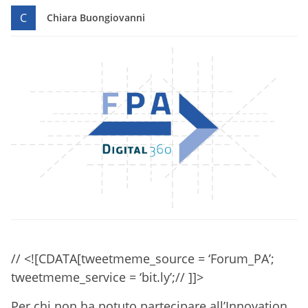
C
Chiara Buongiovanni
// <![CDATA[tweetmeme_source = ‘Forum_PA’;
tweetmeme_service = ‘bit.ly’;// ]]>
Per chi non ha potuto partecipare all’Innovation