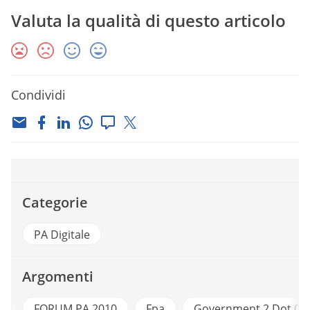
Valuta la qualità di questo articolo
Condividi
Categorie
PA Digitale
Argomenti
0
FORUM PA 2010
Fpa
Government 2 Dot 0