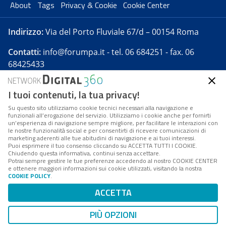
About
Tags
Privacy & Cookie
Cookie Center
Indirizzo:
Via del Porto Fluviale 67/d – 00154 Roma
Contatti:
info@forumpa.it
- tel. 06 684251 - fax. 06
68425433
I tuoi contenuti, la tua privacy!
Forumpa.it
è una pubblicazione telematica iscritta
presso Registro della stampa del Tribunale di Roma -
Su questo sito utilizziamo cookie tecnici necessari alla navigazione e
funzionali all’erogazione del servizio. Utilizziamo i cookie anche per fornirti
Reg. n. 182 del 2 maggio 2008 - Direttore resp. Michela
un’esperienza di navigazione sempre migliore, per facilitare le interazioni con
Stentella
le nostre funzionalità social e per consentirti di ricevere comunicazioni di
marketing aderenti alle tue abitudini di navigazione e ai tuoi interessi.
FPA s.r.l. è società soggetta a Direzione e
Puoi esprimere il tuo consenso cliccando su ACCETTA TUTTI I COOKIE.
Coordinamento da parte di Digital360 S.p.A. - FPA s.r.l.
Chiudendo questa informativa, continui senza accettare.
Potrai sempre gestire le tue preferenze accedendo al nostro COOKIE CENTER
è un'azienda certificata per il sistema di management
e ottenere maggiori informazioni sui cookie utilizzati, visitando la nostra
COOKIE POLICY
.
di qualità SQS (ISO 9001)
Codice Fiscale/Partita IVA n. 10693191008 - R.E.A. Roma
ACCETTA
n. 1249791. ISP AWS
PIÙ OPZIONI
Mappa del sito