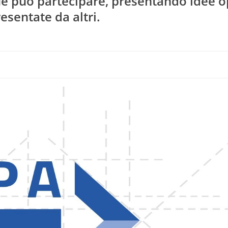
ue può partecipare, presentando idee 
sentate da altri.