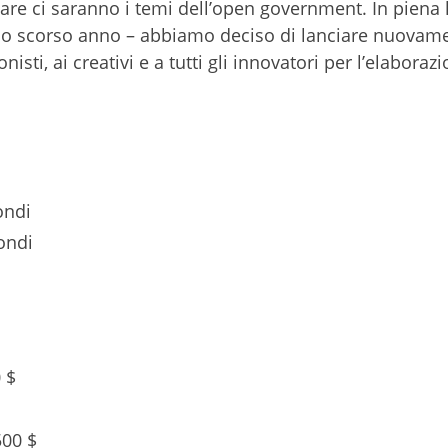
re ci saranno i temi dell’open government. In piena 
llo scorso anno – abbiamo deciso di lanciare nuovame
isti, ai creativi e a tutti gli innovatori per l’elaboraz
ondi
ondi
 $
500 $