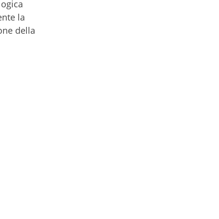
logica
nte la
ione della