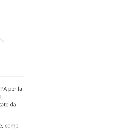
PPA per la
T
.
tate da
ne, come