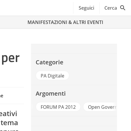
Seguici
Cerca
MANIFESTAZIONI & ALTRI EVENTI
 per
Categorie
PA Digitale
Argomenti
ne
FORUM PA
FORUM PA 2012
Open Government
eativi
l tema