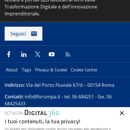
Trasformazione Digitale e dell'innovazione
Imprenditoriale.
Seguici
About
Tags
Privacy & Cookie
Cookie Center
Indirizzo:
Via del Porto Fluviale 67/d – 00154 Roma
Contatti:
info@forumpa.it
- tel. 06 684251 - fax. 06
68425433
I tuoi contenuti, la tua privacy!
Forumpa.it
è una pubblicazione telematica iscritta
presso Registro della stampa del Tribunale di Roma -
Su questo sito utilizziamo cookie tecnici necessari alla navigazione e