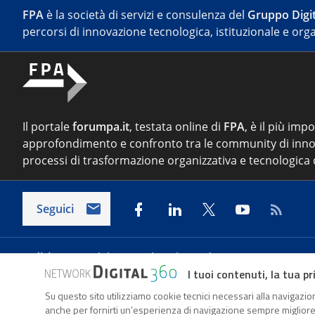
FPA
è la società di servizi e consulenza del
Gruppo Digit
percorsi di innovazione tecnologica, istituzionale e orga
Il portale
forumpa.it
, testata online di
FPA
, è il più imp
approfondimento e confronto tra le community di inno
processi di trasformazione organizzativa e tecnologica d
Seguici
Indirizzo:
Via del Porto Fluviale 67/d – 00154 Roma
I tuoi contenuti, la tua pr
Su questo sito utilizziamo cookie tecnici necessari alla navigazion
Forumpa.it
è una pubblicazione telematica iscritta pre
anche per fornirti un’esperienza di navigazione sempre migliore, p
FPA s.r.l. è società soggetta a Direzione e Coordinament