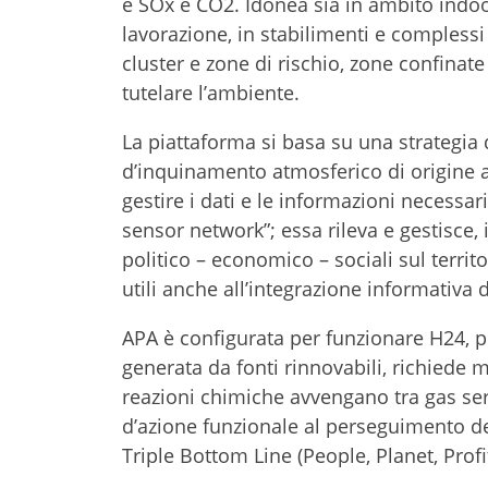
e SOx e CO2. Idonea sia in ambito indoor
lavorazione, in stabilimenti e complessi 
cluster e zone di rischio, zone confinate 
tutelare l’ambiente.
La piattaforma si basa su una strategia 
d’inquinamento atmosferico di origine a
gestire i dati e le informazioni necessa
sensor network”; essa rileva e gestisce, i
politico – economico – sociali sul territ
utili anche all’integrazione informativa d
APA è configurata per funzionare H24, 
generata da fonti rinnovabili, richiede
reazioni chimiche avvengano tra gas serr
d’azione funzionale al perseguimento dei
Triple Bottom Line (People, Planet, Profi