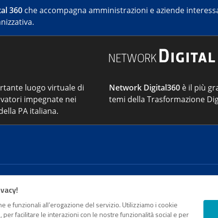
al 360
che accompagna amministrazioni e aziende interessat
nizzativa.
ortante luogo virtuale di
Network Digital360
è il più gr
vatori impegnate nei
temi della Trasformazione Dig
ella PA italiana.
Cont
ivacy!
e e funzionali all’erogazione del servizio. Utilizziamo i cookie
sso Registro della stampa del Tribunale di Roma - Reg. n. 18
er facilitare le interazioni con le nostre funzionalità social e per
o da parte di Digital360 S.p.A. - FPA s.r.l. è un'azienda cer