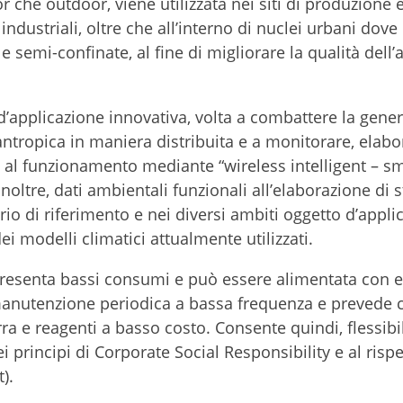
 che outdoor, viene utilizzata nei siti di produzione 
industriali, oltre che all’interno di nuclei urbani dov
e semi-confinate, al fine di migliorare la qualità dell’a
d’applicazione innovativa, volta a combattere la gene
ntropica in maniera distribuita e a monitorare, elabo
ri al funzionamento mediante “wireless intelligent – s
noltre, dati ambientali funzionali all’elaborazione di s
orio di riferimento e nei diversi ambiti oggetto d’appli
ei modelli climatici attualmente utilizzati.
presenta bassi consumi e può essere alimentata con 
 manutenzione periodica a bassa frequenza e prevede 
a e reagenti a basso costo. Consente quindi, flessibil
 principi di Corporate Social Responsibility e al rispe
t).