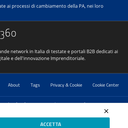
e ai processi di cambiamento della PA, nei loro
ande network in Italia di testate e portali B2B dedicati ai
itale e dell'innovazione Imprenditoriale.
About
Tags
Privacy & Cookie
Cookie Center
atti:
info@forumpa.it
- tel. 06 684251 - fax. 06 68425433
2 del 2 maggio 2008 - Direttore resp. Michela Stentella
ACCETTA
tificata per il sistema di management di qualità SQS (ISO