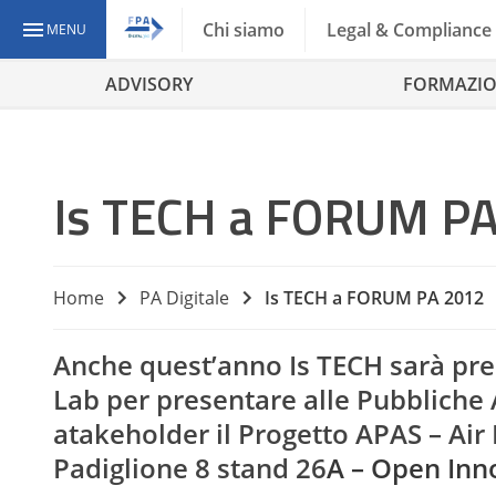
Chi siamo
Legal & Compliance
MENU
ADVISORY
FORMAZI
Is TECH a FORUM P
Home
PA Digitale
Is TECH a FORUM PA 2012
Anche quest’anno Is TECH sarà pr
Lab per presentare alle Pubbliche A
atakeholder il Progetto APAS – Ai
Padiglione 8 stand 26
A – Open Inn