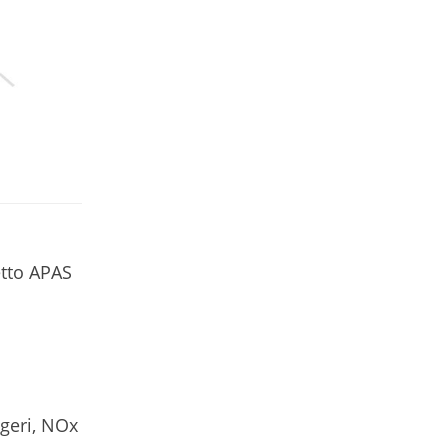
etto APAS
ggeri, NOx