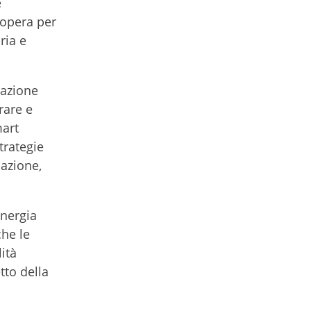
e
e opera per
ria e
razione
rare e
mart
trategie
cazione,
energia
che le
ità
tto della