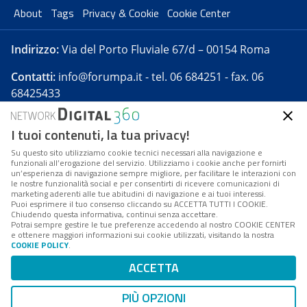
About
Tags
Privacy & Cookie
Cookie Center
Indirizzo:
Via del Porto Fluviale 67/d – 00154 Roma
Contatti:
info@forumpa.it
- tel. 06 684251 - fax. 06
68425433
I tuoi contenuti, la tua privacy!
Forumpa.it
è una pubblicazione telematica iscritta
presso Registro della stampa del Tribunale di Roma -
Su questo sito utilizziamo cookie tecnici necessari alla navigazione e
funzionali all’erogazione del servizio. Utilizziamo i cookie anche per fornirti
Reg. n. 182 del 2 maggio 2008 - Direttore resp. Michela
un’esperienza di navigazione sempre migliore, per facilitare le interazioni con
Stentella
le nostre funzionalità social e per consentirti di ricevere comunicazioni di
marketing aderenti alle tue abitudini di navigazione e ai tuoi interessi.
FPA s.r.l. è società soggetta a Direzione e
Puoi esprimere il tuo consenso cliccando su ACCETTA TUTTI I COOKIE.
Coordinamento da parte di Digital360 S.p.A. - FPA s.r.l.
Chiudendo questa informativa, continui senza accettare.
Potrai sempre gestire le tue preferenze accedendo al nostro COOKIE CENTER
è un'azienda certificata per il sistema di management
e ottenere maggiori informazioni sui cookie utilizzati, visitando la nostra
COOKIE POLICY
.
di qualità SQS (ISO 9001)
Codice Fiscale/Partita IVA n. 10693191008 - R.E.A. Roma
ACCETTA
n. 1249791. ISP AWS
PIÙ OPZIONI
Mappa del sito