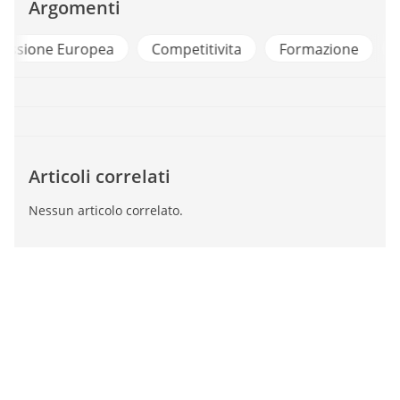
Argomenti
a
Competitivita
Formazione
Ricerca E Svilup
Articoli correlati
Nessun articolo correlato.