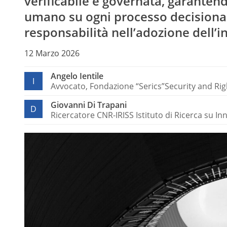
verificabile e governata, garantendo
umano su ogni processo decisionale
responsabilità nell’adozione dell’in
12 Marzo 2026
Angelo Ientile
I
Avvocato, Fondazione “Serics”Security and Ri
Giovanni Di Trapani
D
Ricercatore CNR-IRISS Istituto di Ricerca su In