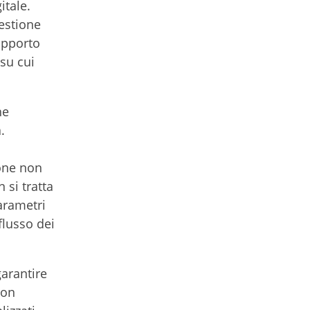
itale.
gestione
upporto
 su cui
he
.
one non
 si tratta
arametri
flusso dei
garantire
non