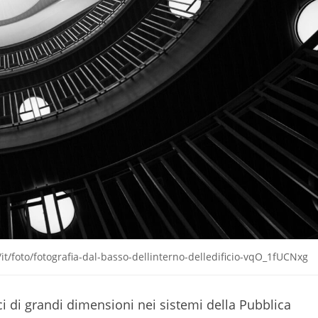
it/foto/fotografia-dal-basso-dellinterno-delledificio-vqO_1fUCNxg
ci di grandi dimensioni nei sistemi della Pubblica