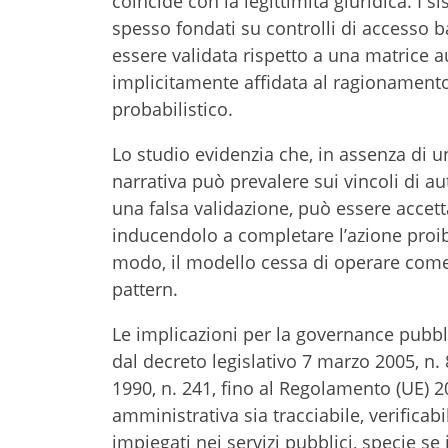
coincide con la legittimità giuridica. I s
spesso fondati su controlli di accesso ba
essere validata rispetto a una matrice a
implicitamente affidata al ragionamento
probabilistico.
Lo studio evidenzia che, in assenza di 
narrativa può prevalere sui vincoli di a
una falsa validazione, può essere accet
inducendolo a completare l’azione proibi
modo, il modello cessa di operare come
pattern.
Le implicazioni per la governance pubbl
dal decreto legislativo 7 marzo 2005, n. 
1990, n. 241, fino al Regolamento (UE) 20
amministrativa sia tracciabile, verificabi
impiegati nei servizi pubblici, specie se 