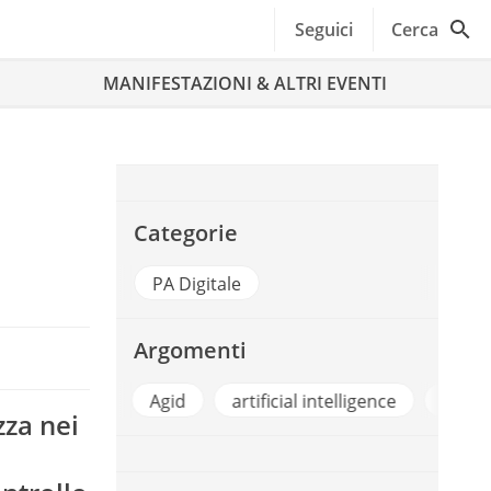
Seguici
Cerca
MANIFESTAZIONI & ALTRI EVENTI
d
Categorie
PA Digitale
Argomenti
Agid
artificial intelligence
Cad
Intell
zza nei