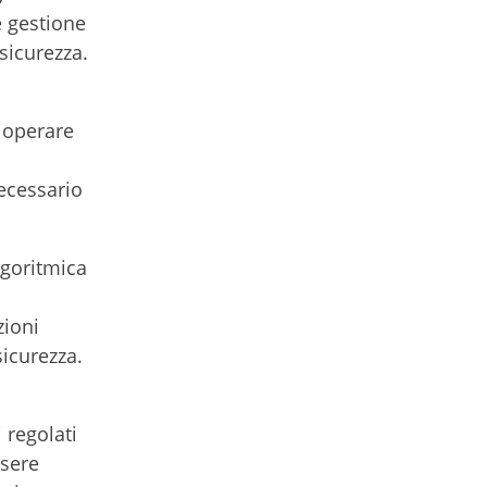
e gestione
sicurezza.
i operare
necessario
lgoritmica
zioni
sicurezza.
 regolati
ssere