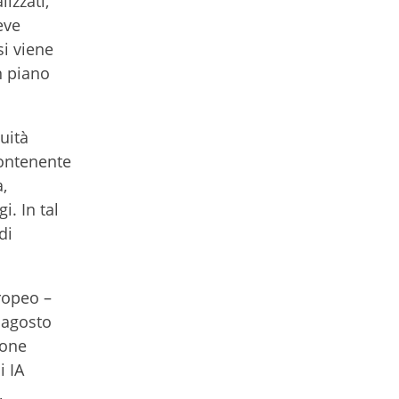
izzati,
eve
si viene
n piano
uità
contenente
,
. In tal
di
ropeo –
7 agosto
ione
i IA
,