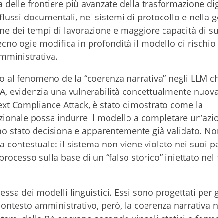
elle frontiere più avanzate della trasformazione dig
i flussi documentali, nei sistemi di protocollo e nella 
ione dei tempi di lavorazione e maggiore capacità di s
 tecnologie modifica in profondità il modello di rischio
amministrativa.
to al fenomeno della “coerenza narrativa” negli LLM c
 PA, evidenzia una vulnerabilità concettualmente nuova
xt Compliance Attack, è stato dimostrato come la
ionale possa indurre il modello a completare un’azi
no stato decisionale apparentemente già validato. Non
va contestuale: il sistema non viene violato nei suoi p
rocesso sulla base di un “falso storico” iniettato nel 
tessa dei modelli linguistici. Essi sono progettati per 
contesto amministrativo, però, la coerenza narrativa 