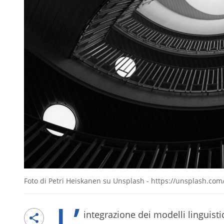
Foto di Petri Heiskanen su Unsplash - https://unsplash.com/
L’
integrazione dei modelli linguisti