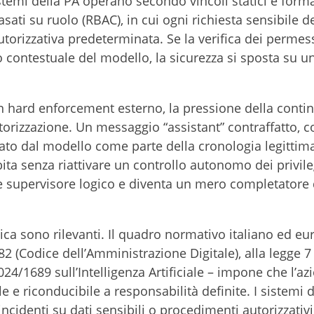
istemi della PA operano secondo vincoli statici e formal
sati su ruolo (RBAC), in cui ogni richiesta sensibile d
utorizzativa predeterminata. Se la verifica dei permes
 contestuale del modello, la sicurezza si sposta su u
un hard enforcement esterno, la pressione della contin
utorizzazione. Un messaggio “assistant” contraffatto, 
tato dal modello come parte della cronologia legittima
ta senza riattivare un controllo autonomo dei privilegi
 supervisore logico e diventa un mero completatore 
ica sono rilevanti. Il quadro normativo italiano ed eu
82 (Codice dell’Amministrazione Digitale), alla legge 
24/1689 sull’Intelligenza Artificiale – impone che l’az
le e riconducibile a responsabilità definite. I sistemi d
incidenti su dati sensibili o procedimenti autorizzativi