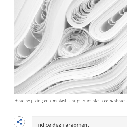
Photo by JJ Ying on Unsplash - https://unsplash.com/pho
Indice degli argomenti