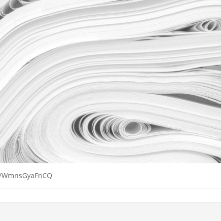
tos/WmnsGyaFnCQ