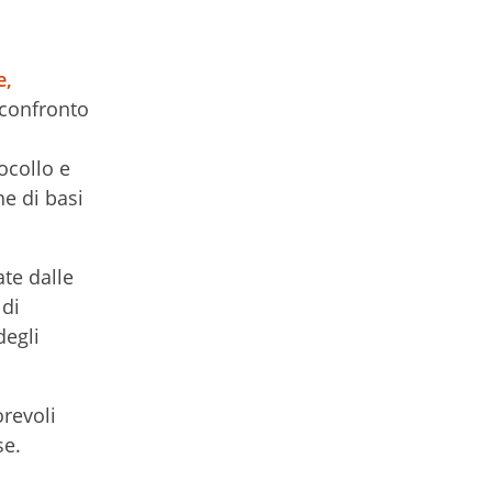
e,
 confronto
ocollo e
ne di basi
ate dalle
 di
degli
orevoli
se.