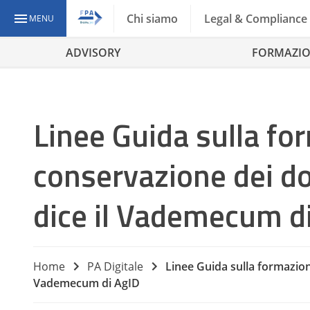
Chi siamo
Legal & Compliance
MENU
ADVISORY
FORMAZI
Linee Guida sulla fo
conservazione dei do
dice il Vademecum d
Home
PA Digitale
Linee Guida sulla formazion
Vademecum di AgID