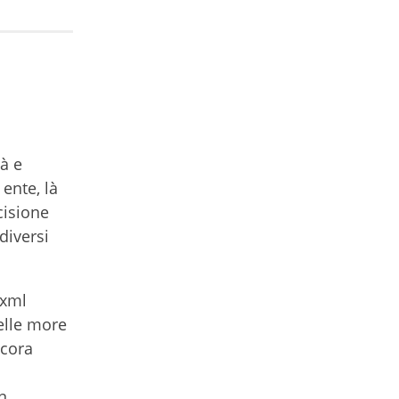
tà e
 ente, là
cisione
diversi
.xml
elle more
ncora
n