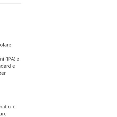
colare
i (IPA) e
ndard e
per
atici è
are