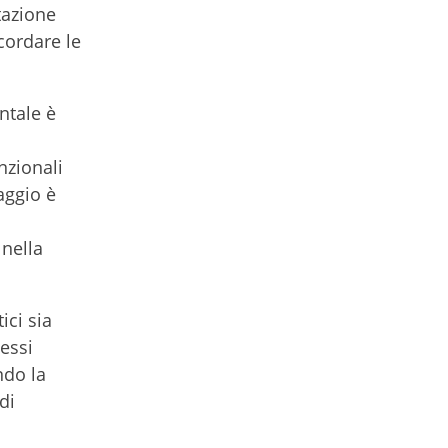
tazione
cordare le
ntale è
nzionali
aggio è
nella
ici sia
tessi
ndo la
di