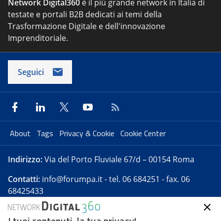
Network Digital360
è il più grande network in Italia di
testate e portali B2B dedicati ai temi della
Trasformazione Digitale e dell'innovazione
Imprenditoriale.
Seguici
About
Tags
Privacy & Cookie
Cookie Center
Indirizzo:
Via del Porto Fluviale 67/d – 00154 Roma
Contatti:
info@forumpa.it
- tel. 06 684251 - fax. 06
68425433
I tuoi contenuti, la tua privacy!
Forumpa.it
è una pubblicazione telematica iscritta