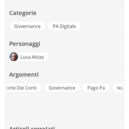
Categorie
Governance
PA Digitale
Personaggi
Luca Attias
Argomenti
ti
Governance
Pago Pa
team per la trasform
Articoli correlati