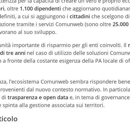
erizza per la capacità di creare un vero e proprio e
ri
, oltre
1.100 dipendenti
che aggiornano quotidiana
initi, a cui si aggiungono i
cittadini
che scelgono di
razione tramite i servizi Comunweb (sono oltre
25.000 
vorano al suo sviluppo.
ità importante di risparmio per gli enti coinvolti. Il
 di tre anni
nel caso di utilizzo delle soluzioni Comu
vo a fronte della costante esigenza della PA locale di of
vanza, l’ecosistema Comunweb sembra rispondere bene
provenienti dal nuovo contesto normativo. In particola
a di
trasparenza e open data
e, in tema di governance,
 spinta alla gestione associata sui territori.
ticolo