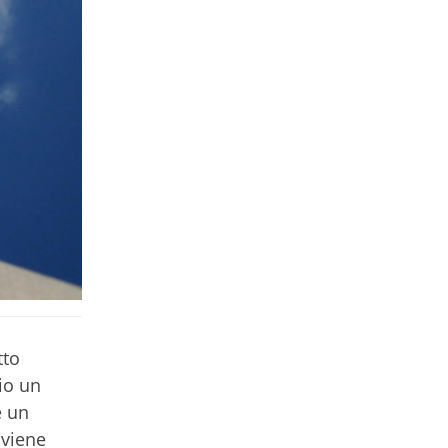
tto
io un
e un
 viene