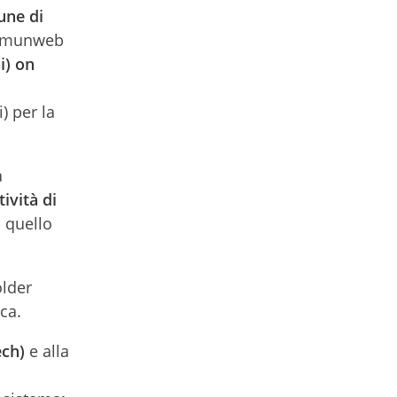
une di
 Comunweb
i) on
l
) per la
a
ività di
a quello
older
ca.
tech)
e alla