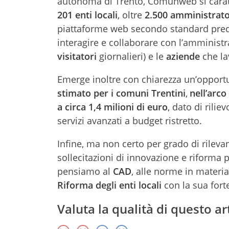
autonoma di Trento, Comunweb si caratt
201 enti locali
, oltre
2.500 amministrato
piattaforme web secondo standard predef
interagire e collaborare con l’amminist
visitatori
giornalieri) e le
aziende
che la
Emerge inoltre con chiarezza un’opportun
stimato per i comuni Trentini
,
nell’arco
a circa 1,4 milioni di euro
, dato di rilie
servizi avanzati a budget ristretto.
Infine, ma non certo per grado di rile
sollecitazioni di innovazione e riforma 
pensiamo al
CAD
, alle norme in materi
Riforma degli enti locali
con la sua forte
Valuta la qualità di questo ar