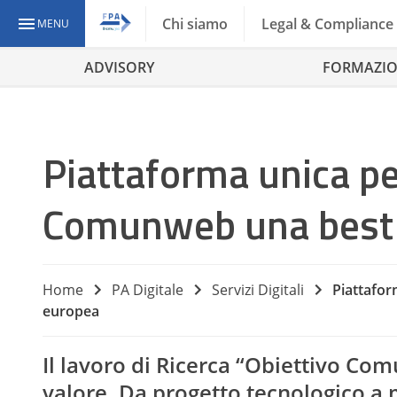
Chi siamo
Legal & Compliance
MENU
ADVISORY
FORMAZI
Piattaforma unica pe
Comunweb una best 
Home
PA Digitale
Servizi Digitali
Piattafor
europea
Il lavoro di Ricerca “Obiettivo Co
valore. Da progetto tecnologico a 