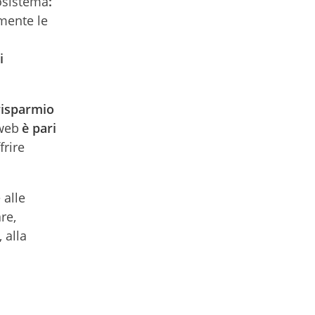
cosistema
:
mente le
i
r
isparmio
nweb
è pari
frire
 alle
re,
 alla