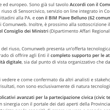
le ed europeo. Sono già sul tavolo
Accordi con il Com
l riuso di Sensorcivico, servizio on line integrato in
ittadini alla PA. e
con
il BIM Piave Belluno (62 comun
 di Comunweb. Inoltre, è prossimo alla sottoscrizione i
l Consiglio dei Ministri
(Dipartimento Affari Regionali
del riuso, Comunweb presenta un’offerta tecnologic
do di offrire agli Enti il
completo supporto per le att
tà digitale
, sia dal punto di vista organizzativo che d
i vedere e come confermato da altri analisti e stakeh
 risultati, non sono esclusivamente di natura tecnologi
licativi avanzati per la partecipazione civica (civic 
 sinergia con il portale dei dati aperti della Provincia