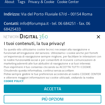
About
Tags
Privacy & Cookie
Cookie Center
Indirizzo:
Via del Porto Fluviale 67/d – 00154 Roma
Contatti:
info@forumpa.it
- tel. 06 684251 - fax. 06
68425433
I tuoi contenuti, la tua privacy!
Forumpa.it
è una pubblicazione telematica iscritta
presso Registro della stampa del Tribunale di Roma -
Su questo sito utilizziamo cookie tecnici necessari alla navigazione e
funzionali all’erogazione del servizio. Utilizziamo i cookie anche per fornirti
Reg. n. 182 del 2 maggio 2008 - Direttore resp. Michela
un’esperienza di navigazione sempre migliore, per facilitare le interazioni con
Stentella
le nostre funzionalità social e per consentirti di ricevere comunicazioni di
marketing aderenti alle tue abitudini di navigazione e ai tuoi interessi.
FPA s.r.l. è società soggetta a Direzione e
Puoi esprimere il tuo consenso cliccando su ACCETTA TUTTI I COOKIE.
Coordinamento da parte di Digital360 S.p.A. - FPA s.r.l.
Chiudendo questa informativa, continui senza accettare.
Potrai sempre gestire le tue preferenze accedendo al nostro COOKIE CENTER
è un'azienda certificata per il sistema di management
e ottenere maggiori informazioni sui cookie utilizzati, visitando la nostra
COOKIE POLICY
.
di qualità SQS (ISO 9001)
Codice Fiscale/Partita IVA n. 10693191008 - R.E.A. Roma
ACCETTA
n. 1249791. ISP AWS
PIÙ OPZIONI
Mappa del sito