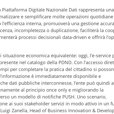
, la Piattaforma Digitale Nazionale Dati rappresenta una
omatizzare e semplificare molte operazioni quotidiane
 l’efficienza interna, promuoverà una gestione accura
escenza, incompletezza o duplicazione, faciliterà la co
imenterà processi decisionali data-driven e offrirà l’o
di situazione economica equivalente: oggi, l’e-service 
 è presente nel catalogo della PDND. Con l’accesso diret
tempi per completare la pratica del cittadino si posso
: l’informazione è immediatamente disponibile e
he dati pubbliche interconnesse, l’ente può quindi a
enamente al principio once only e migliorando la
verso un modello di notifiche PUSH. Uno scenario,
one ai suoi stakeholder servizi in modo attivo in un f
a Luigi Zanella, Head of Business Innovation & Develo