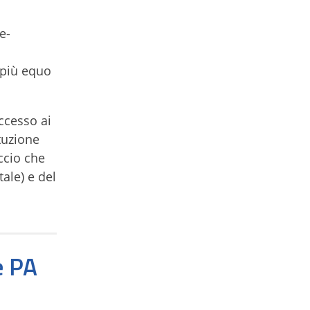
e-
 più equo
ccesso ai
ituzione
ccio che
tale) e del
e PA