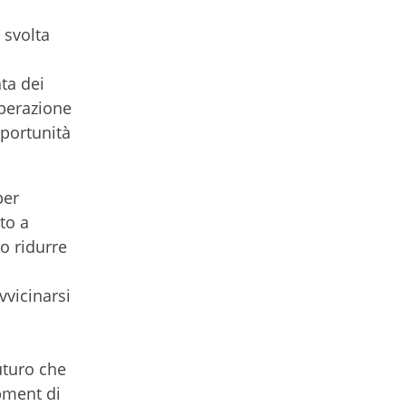
 svolta
ta dei
operazione
pportunità
per
to a
no ridurre
vvicinarsi
uturo che
pment di