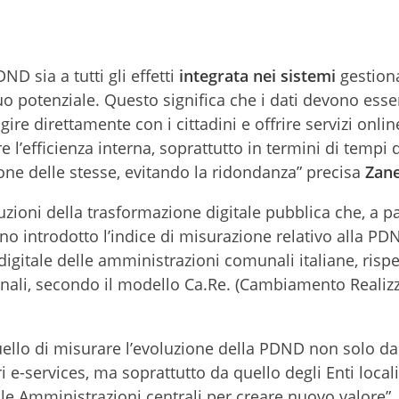
ND sia a tutti gli effetti
integrata nei sistemi
gestiona
uo potenziale. Questo significa che i dati devono esse
agire direttamente con i cittadini e offrire servizi onlin
re l’efficienza interna, soprattutto in termini di tempi 
one delle stesse, evitando la ridondanza” precisa
Zane
zioni della trasformazione digitale pubblica che, a pa
o introdotto l’indice di misurazione relativo alla PD
igitale delle amministrazioni comunali italiane, rispe
zionali, secondo il modello Ca.Re. (Cambiamento Realizz
quello di misurare l’evoluzione della PDND non solo da
 e-services, ma soprattutto da quello degli Enti local
lle Amministrazioni centrali per creare nuovo valore”,