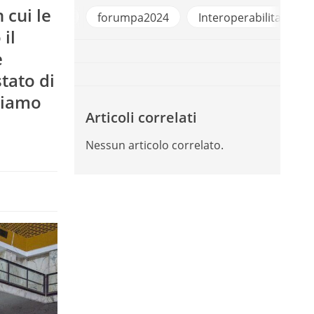
 cui le
forumpa2024
Interoperabilita
Piattaforma Digit
il
e
tato di
biamo
Articoli correlati
Nessun articolo correlato.