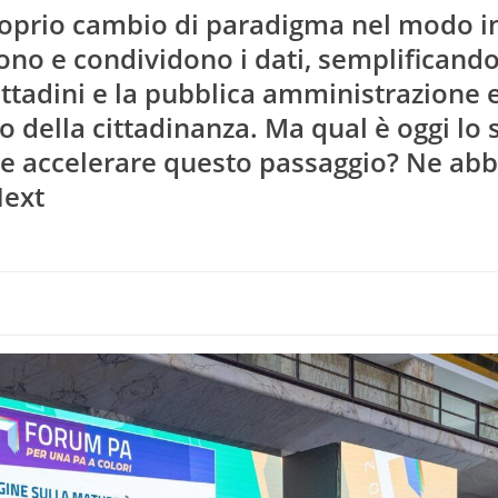
oprio cambio di paradigma nel modo in
Cittadinanza Digitale
no e condividono i dati, semplificando 
ittadini e la pubblica amministrazione 
o della cittadinanza. Ma qual è oggi lo s
me accelerare questo passaggio? Ne ab
Next