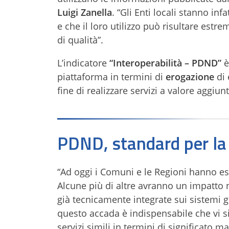
Luigi Zanella
. “Gli Enti locali stanno in
e che il loro utilizzo può risultare estr
di qualità”.
L’indicatore
“Interoperabilità – PDND”
è
piattaforma in termini di
erogazione
di 
fine di realizzare servizi a valore aggiu
PDND, standard per la 
“Ad oggi i Comuni e le Regioni hanno esp
Alcune più di altre avranno un impatto n
già tecnicamente integrate sui sistemi ge
questo accada è indispensabile che vi 
servizi simili in termini di significato