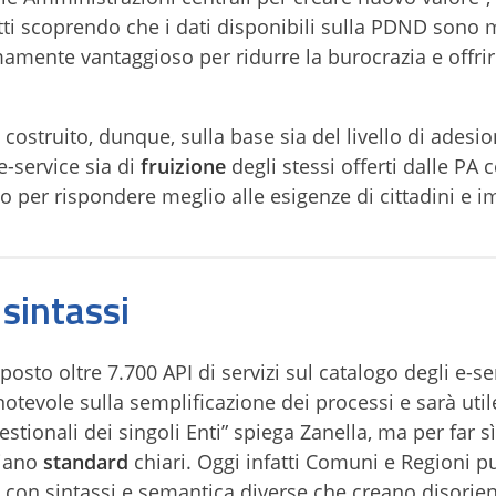
fatti scoprendo che i dati disponibili sulla PDND sono 
emamente vantaggioso per ridurre la burocrazia e offrir
 costruito, dunque, sulla base sia del livello di adesio
e-service sia di
fruizione
degli stessi offerti dalle PA c
nto per rispondere meglio alle esigenze di cittadini e 
sintassi
osto oltre 7.700 API di servizi sul catalogo degli e-se
otevole sulla semplificazione dei processi e sarà util
stionali dei singoli Enti” spiega Zanella, ma per far s
siano
standard
chiari. Oggi infatti Comuni e Regioni 
 ma con sintassi e semantica diverse che creano disori