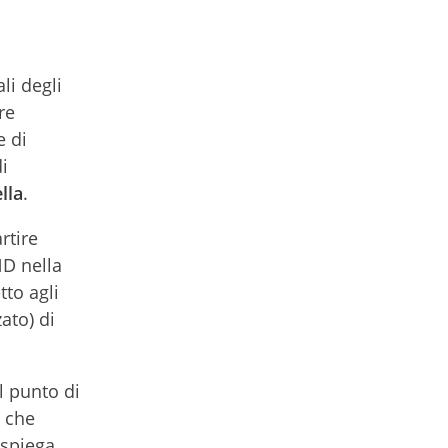
li degli
re
e di
di
lla
.
rtire
ND nella
tto agli
ato) di
l punto di
i che
 spiega