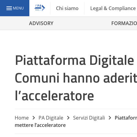
Chi siamo
Legal & Compliance
MENU
ADVISORY
FORMAZI
Piattaforma Digitale
Comuni hanno aderi
l’acceleratore
Home
PA Digitale
Servizi Digitali
Piattafor
mettere l’acceleratore