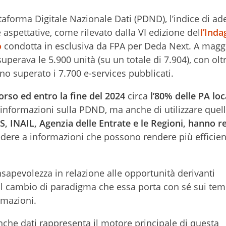
ttaforma Digitale Nazionale Dati (PDND), l’indice di a
e aspettative, come rilevato dalla VI edizione del
l’Inda
o
condotta in esclusiva da FPA per Deda Next. A maggi
erava le 5.900 unità (su un totale di 7.904), con oltr
no superato i 7.700 e-services pubblicati.
corso ed entro la fine del 2024
circa
l’80% delle PA loc
informazioni sulla PDND, ma anche di utilizzare quelle
NPS, INAIL, Agenzia delle Entrate e le Regioni, hanno r
dere a informazioni che possono rendere più efficient
sapevolezza in relazione alle opportunità derivanti
al cambio di paradigma che essa porta con sé sui temi
rmazioni.
banche dati rappresenta il motore principale di questa