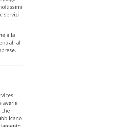
moltissimi
e servizi
ne alla
entrali al
imprese.
rvices.
e averle
ì che
pubblicano
entamento.