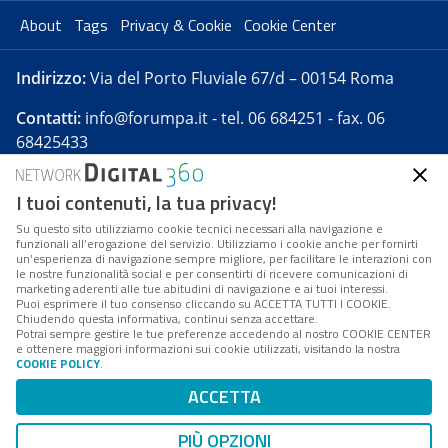
About
Tags
Privacy & Cookie
Cookie Center
Indirizzo:
Via del Porto Fluviale 67/d – 00154 Roma
Contatti:
info@forumpa.it
- tel. 06 684251 - fax. 06
68425433
I tuoi contenuti, la tua privacy!
Forumpa.it
è una pubblicazione telematica iscritta
presso Registro della stampa del Tribunale di Roma -
Su questo sito utilizziamo cookie tecnici necessari alla navigazione e
funzionali all’erogazione del servizio. Utilizziamo i cookie anche per fornirti
Reg. n. 182 del 2 maggio 2008 - Direttore resp. Michela
un’esperienza di navigazione sempre migliore, per facilitare le interazioni con
Stentella
le nostre funzionalità social e per consentirti di ricevere comunicazioni di
marketing aderenti alle tue abitudini di navigazione e ai tuoi interessi.
FPA s.r.l. è società soggetta a Direzione e
Puoi esprimere il tuo consenso cliccando su ACCETTA TUTTI I COOKIE.
Coordinamento da parte di Digital360 S.p.A. - FPA s.r.l.
Chiudendo questa informativa, continui senza accettare.
Potrai sempre gestire le tue preferenze accedendo al nostro COOKIE CENTER
è un'azienda certificata per il sistema di management
e ottenere maggiori informazioni sui cookie utilizzati, visitando la nostra
COOKIE POLICY
.
di qualità SQS (ISO 9001)
Codice Fiscale/Partita IVA n. 10693191008 - R.E.A. Roma
ACCETTA
n. 1249791. ISP AWS
PIÙ OPZIONI
Mappa del sito