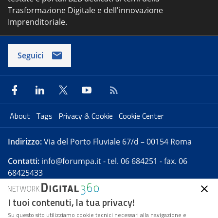
Trasformazione Digitale e dell'innovazione
Imprenditoriale.
Seguici
About
Tags
Privacy & Cookie
Cookie Center
Indirizzo:
Via del Porto Fluviale 67/d – 00154 Roma
Contatti:
info@forumpa.it
- tel. 06 684251 - fax. 06
68425433
I tuoi contenuti, la tua privacy!
Forumpa.it
è una pubblicazione telematica iscritta
presso Registro della stampa del Tribunale di Roma -
Su questo sito utilizziamo cookie tecnici necessari alla navigazione e