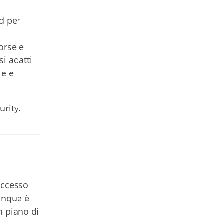
ud per
orse e
i adatti
le e
urity.
 accesso
unque è
n piano di