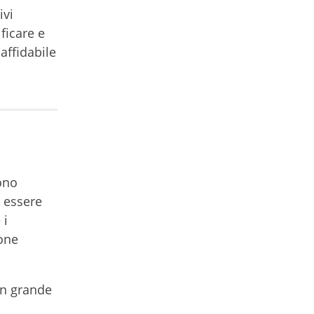
ivi
ficare e
affidabile
sono
o essere
 i
ione
un grande