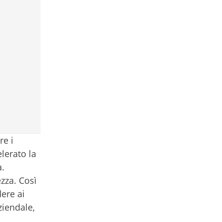
re i
lerato la
a.
zza. Così
ere ai
ziendale,