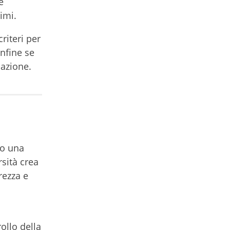
e
imi.
riteri per
infine se
cazione.
so una
rsità crea
rezza e
rollo della