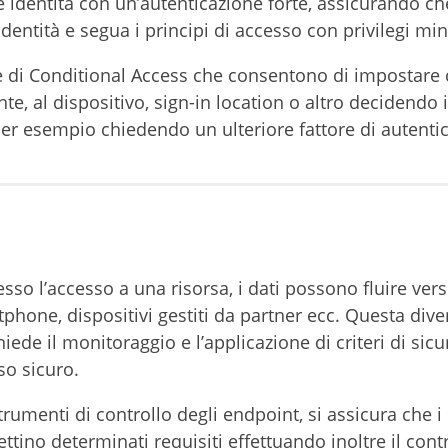
ale identità con un’autenticazione forte, assicurando ch
identità e segua i principi di accesso con privilegi min
 di Conditional Access che consentono di impostare c
tente, al dispositivo, sign-in location o altro decidendo 
per esempio chiedendo un ulteriore fattore di autenti
esso l’accesso a una risorsa, i dati possono fluire ver
tphone, dispositivi gestiti da partner ecc. Questa dive
iede il monitoraggio e l’applicazione di criteri di sicu
so sicuro.
strumenti di controllo degli endpoint, si assicura che i
pettino determinati requisiti effettuando inoltre il cont