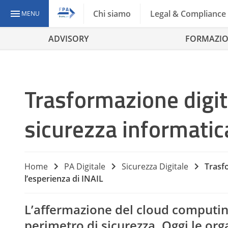
Chi siamo
Legal & Compliance
MENU
ADVISORY
FORMAZI
Trasformazione digit
sicurezza informatica
Home
PA Digitale
Sicurezza Digitale
Trasfo
l’esperienza di INAIL
L’affermazione del cloud computing
perimetro di sicurezza. Oggi le or