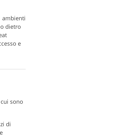
i ambienti
do dietro
eat
accesso e
a cui sono
zi di
te