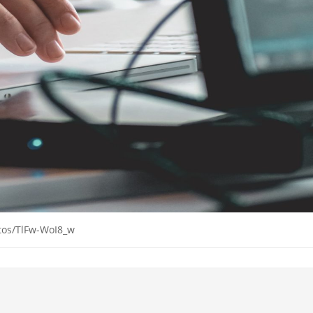
tos/TlFw-WoI8_w