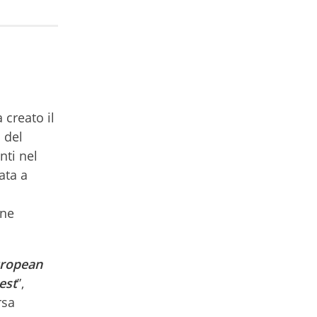
 creato il
 del
nti nel
ata a
one
ropean
est
”,
rsa