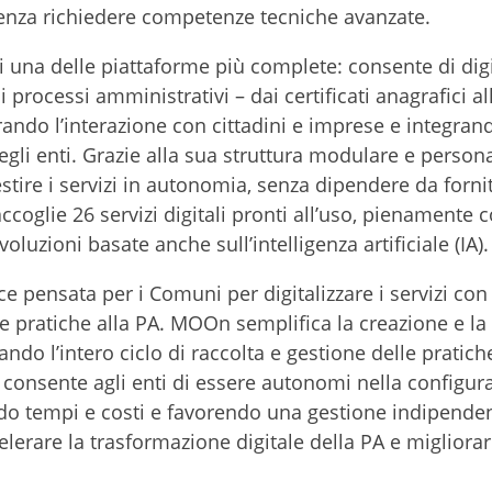
enza richiedere competenze tecniche avanzate.
 una delle piattaforme più complete: consente di digi
 processi amministrativi – dai certificati anagrafici al
orando l’interazione con cittadini e imprese e integran
gli enti. Grazie alla sua struttura modulare e persona
tire i servizi in autonomia, senza dipendere da fornit
coglie 26 servizi digitali pronti all’uso, pienamente 
oluzioni basate anche sull’intelligenza artificiale (IA).
e pensata per i Comuni per digitalizzare i servizi con
e pratiche alla PA. MOOn semplifica la creazione e la
zando l’intero ciclo di raccolta e gestione delle pratic
 consente agli enti di essere autonomi nella configur
do tempi e costi e favorendo una gestione indipenden
lerare la trasformazione digitale della PA e migliora