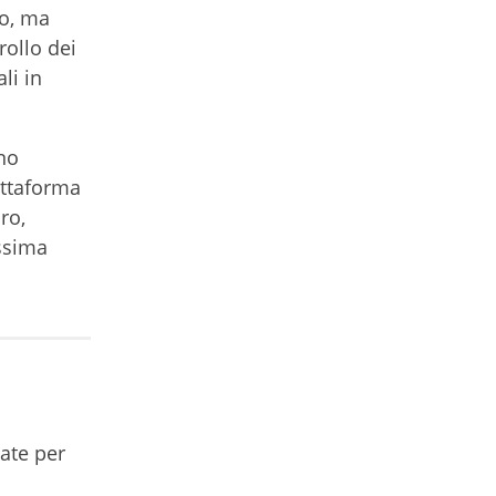
co, ma
rollo dei
li in
ono
attaforma
ro,
ssima
tate per