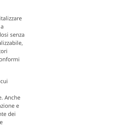
talizzare
la
dosi senza
lizzabile,
ori
conformi
 cui
he. Anche
azione e
te dei
re