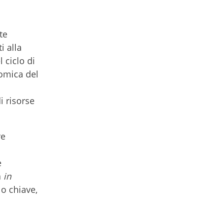
te
i alla
 ciclo di
omica del
i risorse
re
e
à
in
lo chiave,