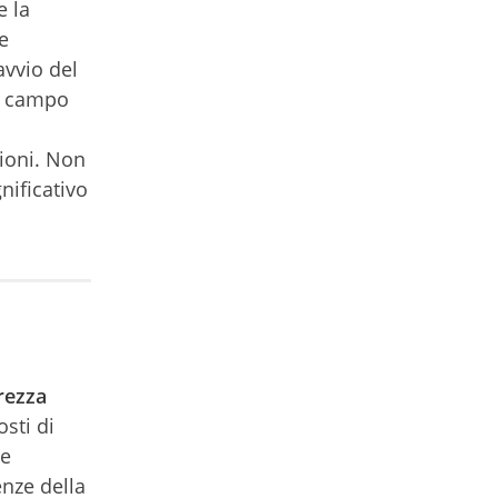
e la
e
avvio del
in campo
zioni. Non
nificativo
rezza
osti di
 e
enze della