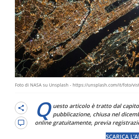
Foto di NASA su Unsplash - https://unsplash.com/it/foto/vist
Q
uesto articolo è tratto dal capito
pubblicazione, chiusa nel dicemb
online gratuitamente, previa registrazi
SCARICA L’