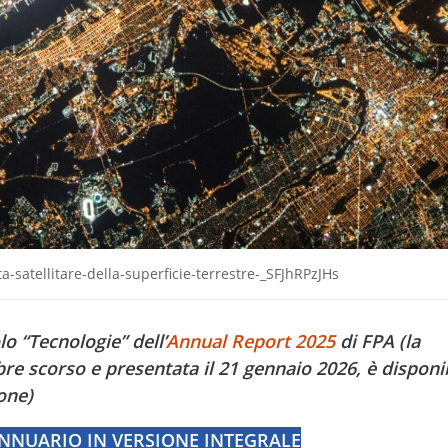
a-satellitare-della-superficie-terrestre-_SFJhRPzJHs
lo “Tecnologie” dell’
Annual Report 2025
di FPA (la
re scorso e presentata il 21 gennaio 2026, è disponi
one)
ANNUARIO IN VERSIONE INTEGRALE