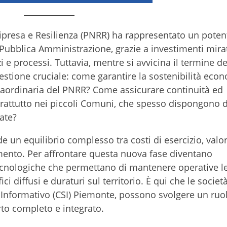
 Ripresa e Resilienza (PNRR) ha rappresentato un poten
a Pubblica Amministrazione, grazie a investimenti mirat
 e processi. Tuttavia, mentre si avvicina il termine del
tione cruciale: come garantire la sostenibilità econ
straordinaria del PNRR? Come assicurare continuità ed
prattutto nei piccoli Comuni, che spesso dispongono d
ate?
iede un equilibrio complesso tra costi di esercizio, valo
mento. Per affrontare questa nuova fase diventano
ecnologiche che permettano di mantenere operative l
i diffusi e duraturi sul territorio. È qui che le societ
a Informativo (CSI) Piemonte, possono svolgere un ruo
to completo e integrato.