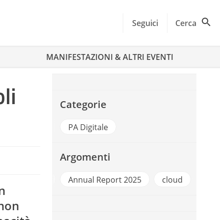
Seguici
Cerca
MANIFESTAZIONI & ALTRI EVENTI
li
Categorie
PA Digitale
Argomenti
nnual Report
Annual Report 2025
cloud
Inno
n
 non