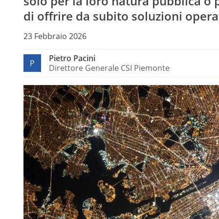
solo per la loro natura pubblica o 
di offrire da subito soluzioni operat
23 Febbraio 2026
Pietro Pacini
P
Direttore Generale CSI Piemonte