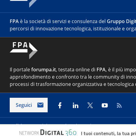
FPA
è la società di servizi e consulenza del
Gruppo Digit
percorsi di innovazione tecnologica, istituzionale e orga
Il portale
forumpa.it
, testata online di
FPA
, è il più imp
approfondimento e confronto tra le community di inno
processi di trasformazione organizzativa e tecnologica d
Seguici
Indirizzo:
Via del Porto Fluviale 67/d – 00154 Roma
I tuoi contenuti, la tua pr