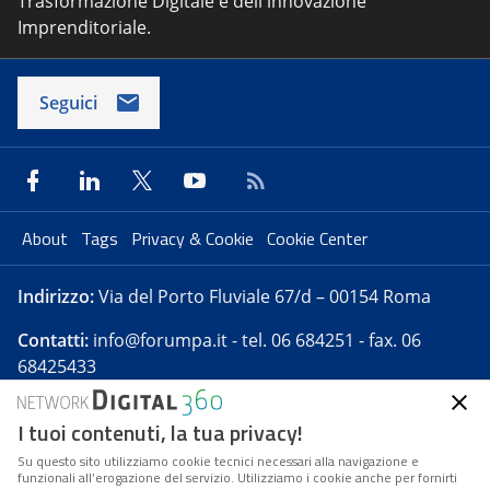
Trasformazione Digitale e dell'innovazione
Imprenditoriale.
Seguici
About
Tags
Privacy & Cookie
Cookie Center
Indirizzo:
Via del Porto Fluviale 67/d – 00154 Roma
Contatti:
info@forumpa.it
- tel. 06 684251 - fax. 06
68425433
I tuoi contenuti, la tua privacy!
Forumpa.it
è una pubblicazione telematica iscritta
presso Registro della stampa del Tribunale di Roma -
Su questo sito utilizziamo cookie tecnici necessari alla navigazione e
funzionali all’erogazione del servizio. Utilizziamo i cookie anche per fornirti
Reg. n. 182 del 2 maggio 2008 - Direttore resp. Michela