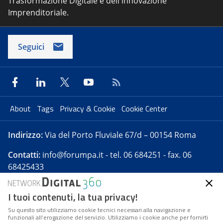
Trasformazione Digitale e dell'innovazione
Imprenditoriale.
Seguici
About
Tags
Privacy & Cookie
Cookie Center
Indirizzo:
Via del Porto Fluviale 67/d – 00154 Roma
Contatti:
info@forumpa.it
- tel. 06 684251 - fax. 06
68425433
I tuoi contenuti, la tua privacy!
Forumpa.it
è una pubblicazione telematica iscritta
presso Registro della stampa del Tribunale di Roma -
Su questo sito utilizziamo cookie tecnici necessari alla navigazione e
funzionali all’erogazione del servizio. Utilizziamo i cookie anche per fornirti
Reg. n. 182 del 2 maggio 2008 - Direttore resp. Michela