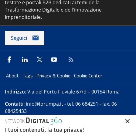
testate e portali B2B dedicati ai temi della
Trasformazione Digitale e dell'innovazione
Imprenditoriale.
Seguici
About
Tags
Privacy & Cookie
Cookie Center
Indirizzo:
Via del Porto Fluviale 67/d – 00154 Roma
Contatti:
info@forumpa.it
- tel. 06 684251 - fax. 06
68425433
I tuoi contenuti, la tua privacy!
Forumpa.it
è una pubblicazione telematica iscritta
presso Registro della stampa del Tribunale di Roma -