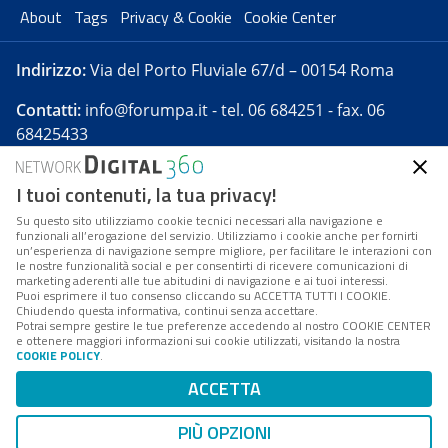
About
Tags
Privacy & Cookie
Cookie Center
Indirizzo:
Via del Porto Fluviale 67/d – 00154 Roma
Contatti:
info@forumpa.it
- tel. 06 684251 - fax. 06
68425433
I tuoi contenuti, la tua privacy!
Forumpa.it
è una pubblicazione telematica iscritta
presso Registro della stampa del Tribunale di Roma -
Su questo sito utilizziamo cookie tecnici necessari alla navigazione e
funzionali all’erogazione del servizio. Utilizziamo i cookie anche per fornirti
Reg. n. 182 del 2 maggio 2008 - Direttore resp. Michela
un’esperienza di navigazione sempre migliore, per facilitare le interazioni con
Stentella
le nostre funzionalità social e per consentirti di ricevere comunicazioni di
marketing aderenti alle tue abitudini di navigazione e ai tuoi interessi.
FPA s.r.l. è società soggetta a Direzione e
Puoi esprimere il tuo consenso cliccando su ACCETTA TUTTI I COOKIE.
Coordinamento da parte di Digital360 S.p.A. - FPA s.r.l.
Chiudendo questa informativa, continui senza accettare.
Potrai sempre gestire le tue preferenze accedendo al nostro COOKIE CENTER
è un'azienda certificata per il sistema di management
e ottenere maggiori informazioni sui cookie utilizzati, visitando la nostra
COOKIE POLICY
.
di qualità SQS (ISO 9001)
Codice Fiscale/Partita IVA n. 10693191008 - R.E.A. Roma
ACCETTA
n. 1249791. ISP AWS
PIÙ OPZIONI
Mappa del sito