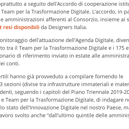
oprattutto a seguito dell’Accordo di cooperazione isti
il Team per la Trasformazione Digitale. L’accordo, in pa
le amministrazioni afferenti al Consorzio, insieme ai s
t resi disponibili
da Designers Italia.
nitoraggio dell’attuazione dell’Agenda Digitale, diven
rto tra il Team per la Trasformazione Digitale e i 175 e
onario di riferimento inviato in estate alle amministr
dei conti.
nsortili hanno già provveduto a compilare fornendo le
 sezioni (divise tra infrastrutture immateriali e materi
nti, seguendo i capitoli del Piano Triennale 2019-20
nti e Team per la Trasformazione Digitale, di indagare 
llo stato dell’Innovazione Digitale nel nostro Paese, m
 lavoro svolto anche “dall’ultimo quintile delle amminis