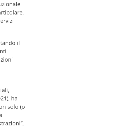
tuzionale
rticolare,
ervizi
tando il
nti
azioni
ali,
21), ha
non solo (o
a
trazioni”,