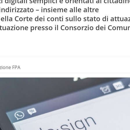
i digitali semplici e orientati al cittadin
ndirizzato – insieme alle altre
ella Corte dei conti sullo stato di attua
ituazione presso il Consorzio dei Comu
azione FPA