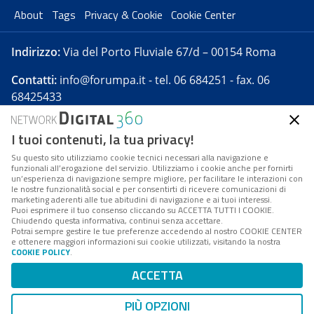
About
Tags
Privacy & Cookie
Cookie Center
Indirizzo:
Via del Porto Fluviale 67/d – 00154 Roma
Contatti:
info@forumpa.it
- tel. 06 684251 - fax. 06
68425433
I tuoi contenuti, la tua privacy!
Forumpa.it
è una pubblicazione telematica iscritta
presso Registro della stampa del Tribunale di Roma -
Su questo sito utilizziamo cookie tecnici necessari alla navigazione e
funzionali all’erogazione del servizio. Utilizziamo i cookie anche per fornirti
Reg. n. 182 del 2 maggio 2008 - Direttore resp. Michela
un’esperienza di navigazione sempre migliore, per facilitare le interazioni con
Stentella
le nostre funzionalità social e per consentirti di ricevere comunicazioni di
marketing aderenti alle tue abitudini di navigazione e ai tuoi interessi.
FPA s.r.l. è società soggetta a Direzione e
Puoi esprimere il tuo consenso cliccando su ACCETTA TUTTI I COOKIE.
Coordinamento da parte di Digital360 S.p.A. - FPA s.r.l.
Chiudendo questa informativa, continui senza accettare.
Potrai sempre gestire le tue preferenze accedendo al nostro COOKIE CENTER
è un'azienda certificata per il sistema di management
e ottenere maggiori informazioni sui cookie utilizzati, visitando la nostra
COOKIE POLICY
.
di qualità SQS (ISO 9001)
Codice Fiscale/Partita IVA n. 10693191008 - R.E.A. Roma
ACCETTA
n. 1249791. ISP AWS
PIÙ OPZIONI
Mappa del sito