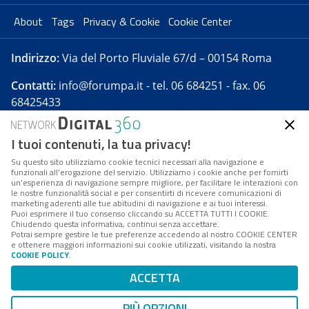
About
Tags
Privacy & Cookie
Cookie Center
Indirizzo:
Via del Porto Fluviale 67/d – 00154 Roma
Contatti:
info@forumpa.it
- tel. 06 684251 - fax. 06
68425433
I tuoi contenuti, la tua privacy!
Forumpa.it
è una pubblicazione telematica iscritta
presso Registro della stampa del Tribunale di Roma -
Su questo sito utilizziamo cookie tecnici necessari alla navigazione e
funzionali all’erogazione del servizio. Utilizziamo i cookie anche per fornirti
Reg. n. 182 del 2 maggio 2008 - Direttore resp. Michela
un’esperienza di navigazione sempre migliore, per facilitare le interazioni con
Stentella
le nostre funzionalità social e per consentirti di ricevere comunicazioni di
marketing aderenti alle tue abitudini di navigazione e ai tuoi interessi.
FPA s.r.l. è società soggetta a Direzione e
Puoi esprimere il tuo consenso cliccando su ACCETTA TUTTI I COOKIE.
Coordinamento da parte di Digital360 S.p.A. - FPA s.r.l.
Chiudendo questa informativa, continui senza accettare.
Potrai sempre gestire le tue preferenze accedendo al nostro COOKIE CENTER
è un'azienda certificata per il sistema di management
e ottenere maggiori informazioni sui cookie utilizzati, visitando la nostra
COOKIE POLICY
.
di qualità SQS (ISO 9001)
Codice Fiscale/Partita IVA n. 10693191008 - R.E.A. Roma
ACCETTA
n. 1249791. ISP AWS
PIÙ OPZIONI
Mappa del sito