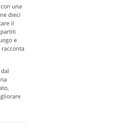
e con una
ime dieci
are il
partiti
luogo e
i racconta
 dal
una
ato,
gliorare