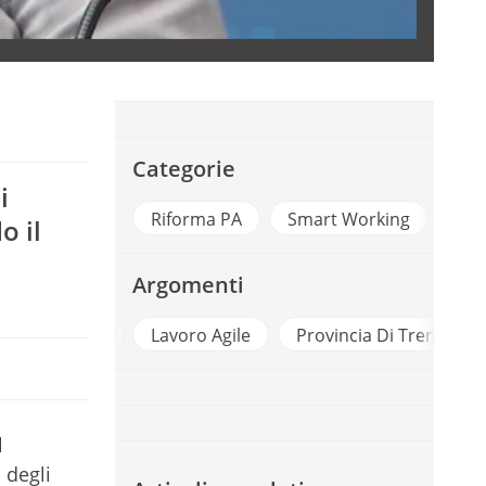
Categorie
i
Riforma PA
Smart Working
o il
Argomenti
RUM PA 2019
Lavoro Agile
Provincia Di Trento
l
 degli