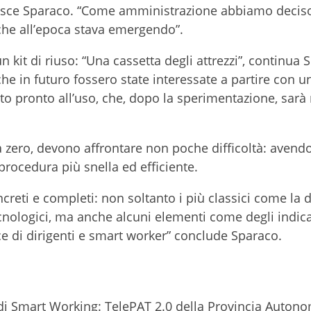
isce Sparaco. “Come amministrazione abbiamo deciso
che all’epoca stava emergendo”.
n kit di riuso: “Una cassetta degli attrezzi”, continua 
che in futuro fossero state interessate a partire con u
to pronto all’uso, che, dopo la sperimentazione, sarà
a zero, devono affrontare non poche difficoltà: avendo
procedura più snella ed efficiente.
oncreti e completi: non soltanto i più classici come la d
ecnologici, ma anche alcuni elementi come degli indica
ce di dirigenti e smart worker” conclude Sparaco.
di Smart Working: TelePAT 2.0 della Provincia Autono