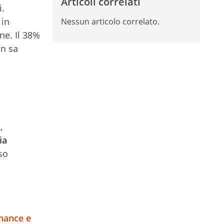
Articoli correlati
i.
 in
Nessun articolo correlato.
ne. Il 38%
on sa
i
,
ia
so
nance e