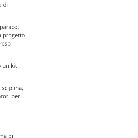
 di
Sparaco,
n progetto
 reso
 un kit
isciplina,
tori per
ma di