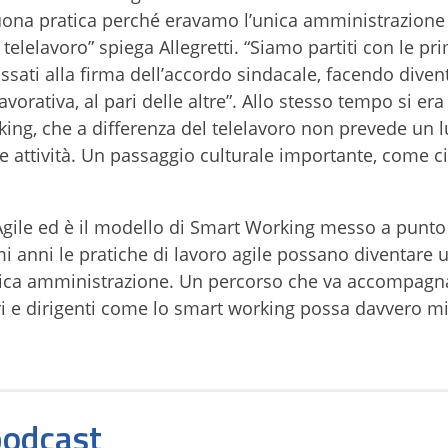
buona pratica perché eravamo l’unica amministrazion
 telelavoro” spiega Allegretti. “Siamo partiti con le pr
sati alla firma dell’accordo sindacale, facendo divent
orativa, al pari delle altre”. Allo stesso tempo si era 
ing, che a differenza del telelavoro non prevede un 
ie attività. Un passaggio culturale importante, come c
Agile ed è il modello di Smart Working messo a punto
i anni le pratiche di lavoro agile possano diventare 
lica amministrazione. Un percorso che va accompagn
 e dirigenti come lo smart working possa davvero mi
 podcast