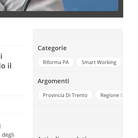
Categorie
i
Riforma PA
Smart Working
o il
Argomenti
Lavoro Agile
Provincia Di Trento
Regione Emilia
l
 degli