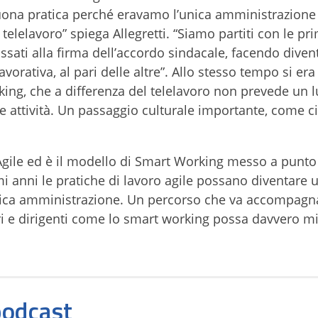
buona pratica perché eravamo l’unica amministrazion
 telelavoro” spiega Allegretti. “Siamo partiti con le pr
sati alla firma dell’accordo sindacale, facendo divent
orativa, al pari delle altre”. Allo stesso tempo si era 
ing, che a differenza del telelavoro non prevede un 
ie attività. Un passaggio culturale importante, come c
Agile ed è il modello di Smart Working messo a punto
i anni le pratiche di lavoro agile possano diventare 
lica amministrazione. Un percorso che va accompagn
 e dirigenti come lo smart working possa davvero mi
 podcast