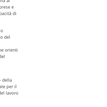
ma al
prese e
pacità di
lo
co del
ne orienti
del
 della
te per il
del lavoro