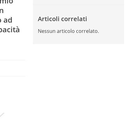
 mio
in
o ad
Articoli correlati
pacità
Nessun articolo correlato.