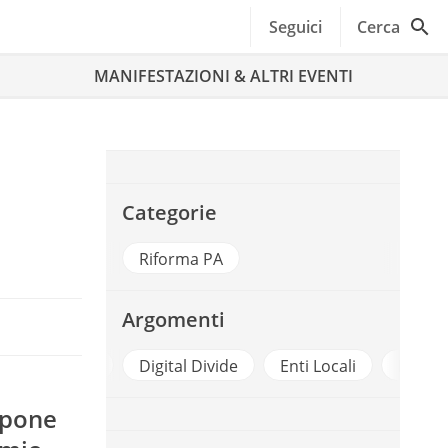
Seguici
Cerca
MANIFESTAZIONI & ALTRI EVENTI
Categorie
Riforma PA
Argomenti
e Sostitutiva
Digital Divide
Enti Locali
Fattur
spone