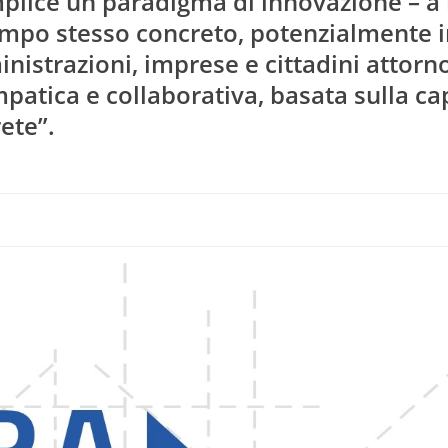
plice un paradigma di innovazione – a
tempo stesso concreto, potenzialmente 
istrazioni, imprese e cittadini attorn
patica e collaborativa, basata sulla ca
rete”.