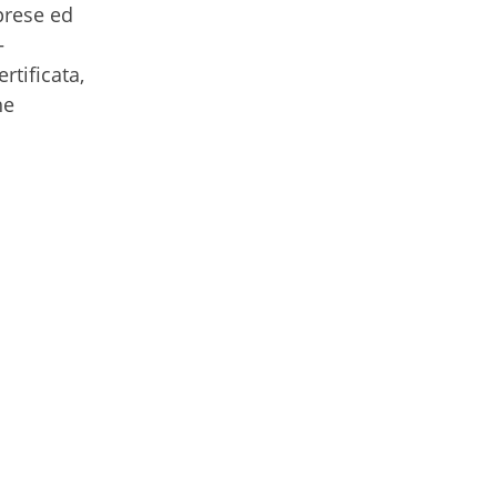
mprese ed
–
rtificata,
he