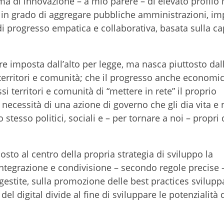
a di innovazione – a mio parere – di elevato profilo 
in grado di aggregare pubbliche amministrazioni, im
di progresso empatica e collaborativa, basata sulla ca
e imposta dall’alto per legge, ma nasca piuttosto dal
i territori e comunità; che il progresso anche economi
si territori e comunità di “mettere in rete” il proprio
necessità di una azione di governo che gli dia vita e 
 stesso politici, sociali e – per tornare a noi – propri 
sto al centro della propria strategia di sviluppo la
integrazione e condivisione – secondo regole precise –
stite, sulla promozione delle best practices sviluppa
el digital divide al fine di sviluppare le potenzialità 