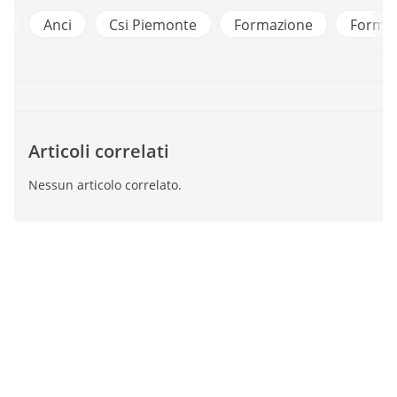
e
Anci
Csi Piemonte
Formazione
Formez
Articoli correlati
Nessun articolo correlato.